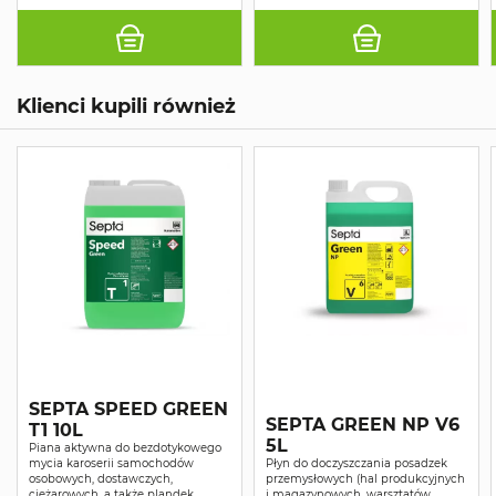
Klienci kupili również
SEPTA SPEED GREEN
SEPTA GREEN NP V6
T1 10L
5L
Piana aktywna do bezdotykowego
mycia karoserii samochodów
Płyn do doczyszczania posadzek
osobowych, dostawczych,
przemysłowych (hal produkcyjnych
ciężarowych, a także plandek,
i magazynowych, warsztatów