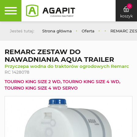
0
koszyk
Jesteś tutaj:
Strona główna
Oferta
REMARC ZE
REMARC ZESTAW DO
NAWADNIANIA AQUA TRAILER
Przyczepa wodna do traktorów ogrodowych Remarc
RC 1428078
TOURNO KING SIZE 2 WD, TOURNO KING SIZE 4 WD,
TOURNO KING SIZE 4 WD SERVO