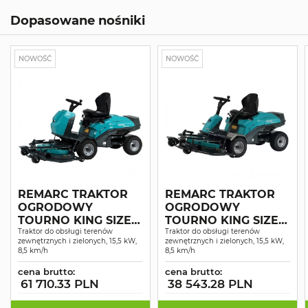
Dopasowane nośniki
NOWOŚĆ
NOWOŚĆ
REMARC TRAKTOR
REMARC TRAKTOR
OGRODOWY
OGRODOWY
TOURNO KING SIZE 4
TOURNO KING SIZE 2
WD SERVO
Traktor do obsługi terenów
WD
Traktor do obsługi terenów
zewnętrznych i zielonych, 15,5 kW,
zewnętrznych i zielonych, 15,5 kW,
8,5 km/h
8,5 km/h
cena brutto:
cena brutto:
61 710.33 PLN
38 543.28 PLN