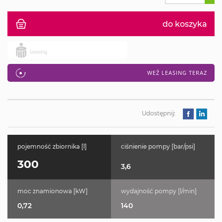
do koszyka
WEŹ LEASING TERAZ
Udostępnij:
pojemność zbiornika [l]
ciśnienie pompy [bar/psi]
300
3,6
moc znamionowa [kW]
wydajność pompy [l/min]
0,72
140