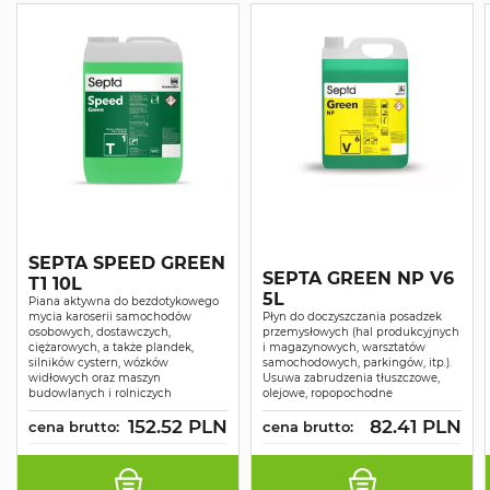
SEPTA SPEED GREEN
SEPTA GREEN NP V6
T1 10L
5L
Piana aktywna do bezdotykowego
mycia karoserii samochodów
Płyn do doczyszczania posadzek
osobowych, dostawczych,
przemysłowych (hal produkcyjnych
ciężarowych, a także plandek,
i magazynowych, warsztatów
silników cystern, wózków
samochodowych, parkingów, itp.).
widłowych oraz maszyn
Usuwa zabrudzenia tłuszczowe,
budowlanych i rolniczych
olejowe, ropopochodne
152.52 PLN
82.41 PLN
cena brutto:
cena brutto: