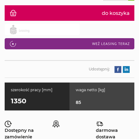
do koszyka
WEŹ LEASING TERAZ
Udostępnij:
szerokość pracy [mm]
waga netto [kg]
1350
85
Dostępny na
darmowa
zamówienie
dostawa