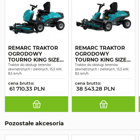
REMARC TRAKTOR
REMARC TRAKTOR
OGRODOWY
OGRODOWY
TOURNO KING SIZE 4
TOURNO KING SIZE 2
WD SERVO
Traktor do obsługi terenów
WD
Traktor do obsługi terenów
zewnętrznych i zielonych, 15,5 kW,
zewnętrznych i zielonych, 15,5 kW,
8,5 km/h
8,5 km/h
cena brutto:
cena brutto:
61 710.33 PLN
38 543.28 PLN
Pozostałe akcesoria