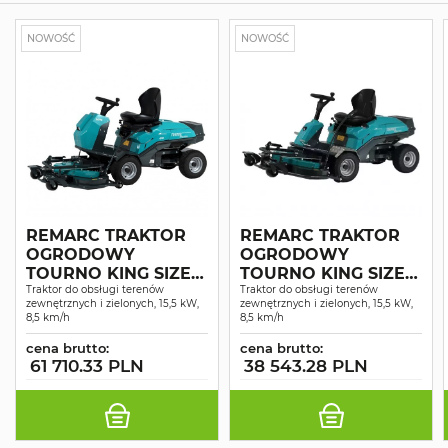
NOWOŚĆ
NOWOŚĆ
REMARC TRAKTOR
REMARC TRAKTOR
OGRODOWY
OGRODOWY
TOURNO KING SIZE 4
TOURNO KING SIZE 2
WD SERVO
Traktor do obsługi terenów
WD
Traktor do obsługi terenów
zewnętrznych i zielonych, 15,5 kW,
zewnętrznych i zielonych, 15,5 kW,
8,5 km/h
8,5 km/h
cena brutto:
cena brutto:
61 710.33 PLN
38 543.28 PLN