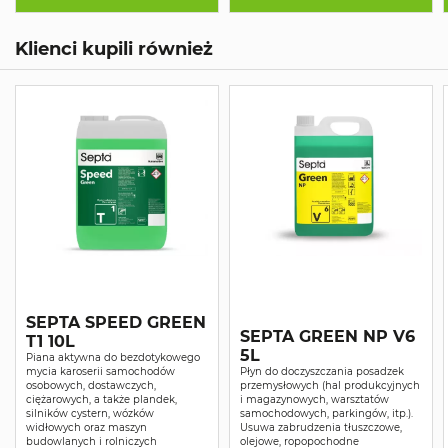
Klienci kupili również
SEPTA SPEED GREEN
SEPTA GREEN NP V6
T1 10L
5L
Piana aktywna do bezdotykowego
mycia karoserii samochodów
Płyn do doczyszczania posadzek
osobowych, dostawczych,
przemysłowych (hal produkcyjnych
ciężarowych, a także plandek,
i magazynowych, warsztatów
silników cystern, wózków
samochodowych, parkingów, itp.).
widłowych oraz maszyn
Usuwa zabrudzenia tłuszczowe,
budowlanych i rolniczych
olejowe, ropopochodne