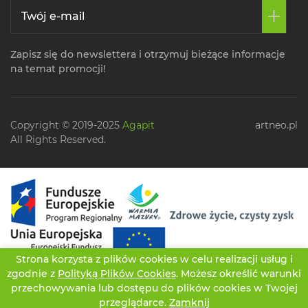
Zapisz się do newslettera i otrzymuj bieżące informacje
na temat promocji!
Copyright © 2019-2025
Agapit
artneo.pl
All Rights Reserved.
Strona korzysta z plików cookies w celu realizacji usług i
zgodnie z
Polityką Plików Cookies
. Możesz określić warunki
przechowywania lub dostępu do plików cookies w Twojej
przeglądarce.
Zamknij
CZATUJ
OFERTA
TWOJE KONTO