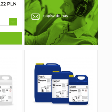
7.22 PLN
napisz do nas