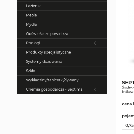
Łazienka
Meble
Mydła
Odświeżacze powietrza
Podłogi
Produkty specjalistyczne
Systemy dozowania
Szkło
Wykładziny/tapicerki/dywany
SEPT
Środek c
Chemia gospodarcza - Septima
frytkow
cena 
pojem
0,75