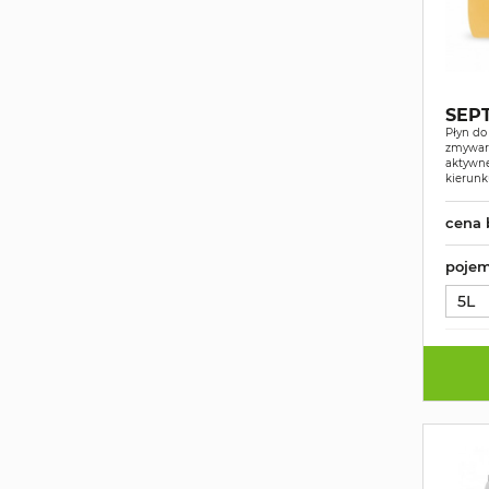
SEPT
Płyn d
zmywark
aktywne
kierunk
cena 
pojem
5L