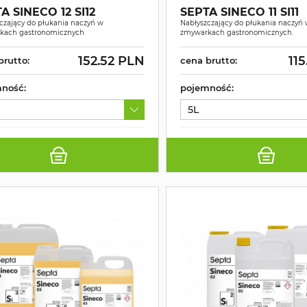
A SINECO 12 SI12
SEPTA SINECO 11 SI11
czający do płukania naczyń w
Nabłyszczający do płukania naczyń
kach gastronomicznych
zmywarkach gastronomicznych.
152.52 PLN
11
brutto:
cena brutto:
ność:
pojemność:
5L