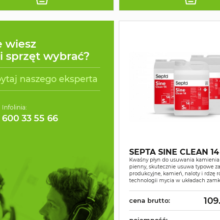
e wiesz
ki sprzęt wybrać?
ytaj naszego eksperta
Infolinia:
600 33 55 66
SEPTA SINE CLEAN 14
Kwaśny płyn do usuwania kamienia i
pienny, skutecznie usuwa typowe z
produkcyjne, kamień, naloty i rdzę 
technologii mycia w układach zamk
109
cena brutto:
pojemność: