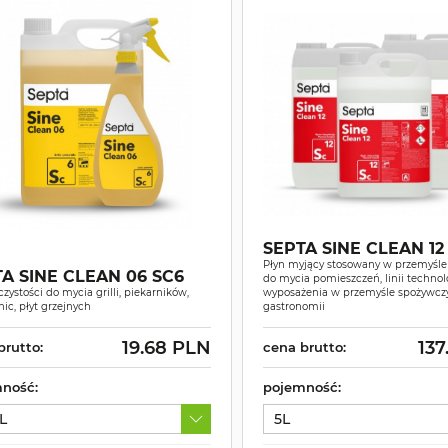
SEPTA SINE CLEAN 12
Płyn myjący stosowany w przemyśl
A SINE CLEAN 06 SC6
do mycia pomieszczeń, linii technol
zystości do mycia grilli, piekarników,
wyposażenia w przemyśle spożywcz
nic, płyt grzejnych
gastronomii
19.68 PLN
137
brutto:
cena brutto:
ność:
pojemność:
L
5L