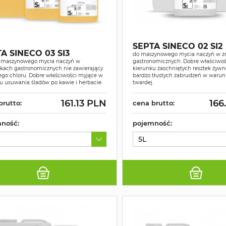
SEPTA SINECO 02 SI2
A SINECO 03 SI3
do maszynowego mycia naczyń w 
o maszynowego mycia naczyń w
gastronomicznych. Dobre właściwo
ach gastronomicznych nie zawierający
kierunku zaschniętych resztek żywn
go chloru. Dobre właściwości myjące w
bardzo tłustych zabrudzeń w waru
u usuwania śladów po kawie i herbacie.
twardej.
161.13 PLN
166
brutto:
cena brutto:
ność:
pojemność:
5L