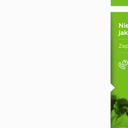
Ni
ja
Zap