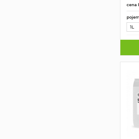
cena 
pojem
1L