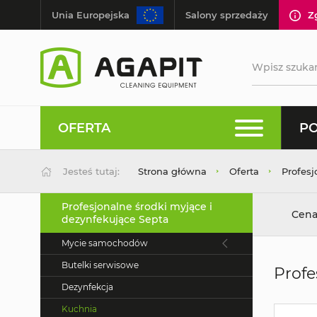
Unia Europejska
Salony sprzedaży
Z
OFERTA
PO
Jesteś tutaj:
Strona główna
Oferta
Profesj
Profesjonalne środki myjące i
Cena
dezynfekujące Septa
Mycie samochodów
Butelki serwisowe
Profe
Dezynfekcja
Kuchnia