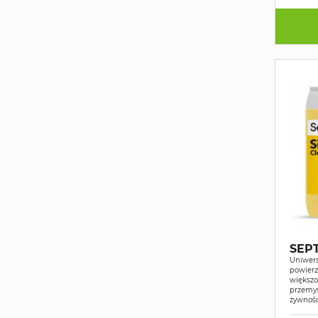
SEPT
Uniwers
powierz
większo
przemyś
żywnośc