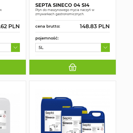
SEPTA SINECO 04 SI4
 w
Płyn do maszynowego mycia naczyń w
zmywarkach gastronomicznych.
5.62 PLN
148.83 PLN
cena brutto:
pojemność:
5L