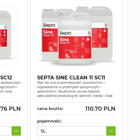
 SC12
SEPTA SINE CLEAN 11 SC11
e spożywczym
Płyn do mycia pomieszczeń, powierzchni i
ogicznych i
wyposażenia w przemyśle spożywczym i
ym oraz
gastronomii. Skutecznie usuwa typowe
zabrudzenia produkcyjne, kamień, naloty i rdzę.
.76 PLN
110.70 PLN
cena brutto:
pojemność:
5L