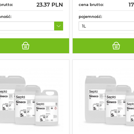
23.37 PLN
1
brutto:
cena brutto:
ność:
pojemność:
1L