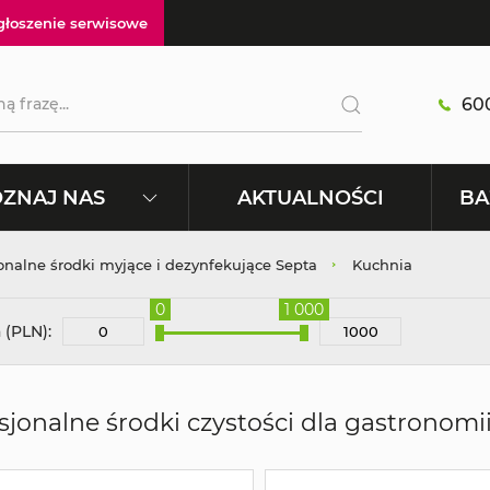
głoszenie serwisowe
600
AKTUALNOŚCI
ZNAJ NAS
BA
onalne środki myjące i dezynfekujące Septa
Kuchnia
0
1 000
 (PLN):
sjonalne środki czystości dla gastronomi