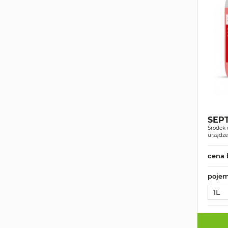
SEPT
Środek 
urządze
cena 
pojem
1L