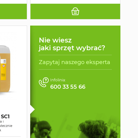
Nie wiesz
jaki sprzęt wybrać?
Zapytaj naszego eksperta
Infolinia:
600 33 55 66
 SC1
a i
utecznie
a.