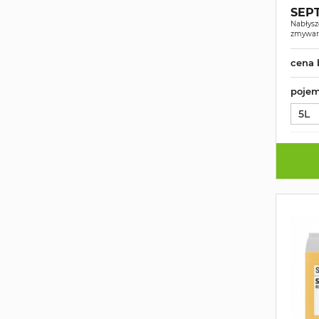
SEPT
Nabłysz
zmywar
cena 
pojem
5L