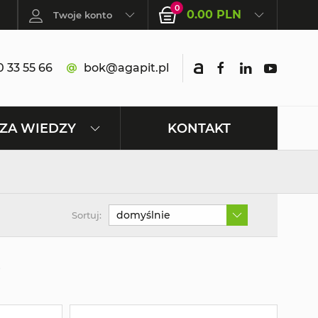
0
0.00 PLN
Twoje konto
 33 55 66
bok@agapit.pl
KONTAKT
ZA WIEDZY
domyślnie
Sortuj:
i