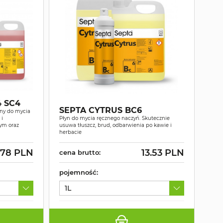
4 SC4
SEPTA CYTRUS BC6
ny do mycia
 i
Płyn do mycia ręcznego naczyń. Skutecznie
ym oraz
usuwa tłuszcz, brud, odbarwienia po kawie i
herbacie
.78 PLN
13.53 PLN
cena brutto:
pojemność:
1L