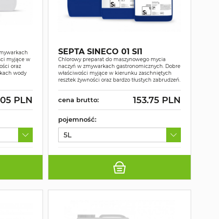
SEPTA SINECO 01 SI1
zmywarkach
ści myjące w
Chlorowy preparat do maszynowego mycia
ości oraz
naczyń w zmywarkach gastronomicznych. Dobre
nkach wody
właściwości myjące w kierunku zaschniętych
resztek żywności oraz bardzo tłustych zabrudzeń.
.05 PLN
153.75 PLN
cena brutto:
pojemność:
5L