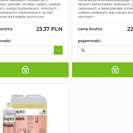
odów osobowych, dostawczych,
Piana aktywna do bezdotykowego 
wych, plandek, silników, cystern, wózków
karoserii samochodów osobowych, 
ch, maszyn budowlanych, rolniczych i
ciężarowych, a także plandek, silnik
powierzchni lakierowanych, ze stali
wózków widłowych oraz maszyn bu
wnej oraz stopów aluminium.
rolniczych
23.37 PLN
22
brutto:
cena brutto:
ność:
pojemność:
1L