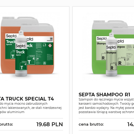
SEPTA SHAMPOO R1
A TRUCK SPECIAL T4
Szampon do ręcznego mycia wszyst
 do mycia mocno zabrudzonych
karoserii samochodowych. Tworzy gę
chni lakierowanych, ze stali nierdzewnej
jest bardzo wydajny. Na mytej powi
topów aluminium
pozostawia lśniącą warstwę ochron
19.68 PLN
14
brutto:
cena brutto: