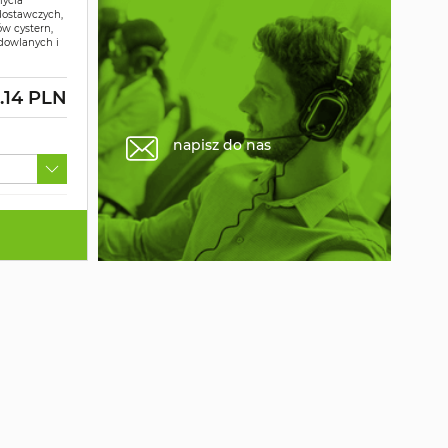
mycia
dostawczych,
ów cystern,
dowlanych i
.14 PLN
napisz do nas