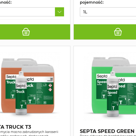
ność:
pojemność:
1L
TA TRUCK T3
SEPTA SPEED GREEN 
 mycia mocno zabrudzonych karoserii