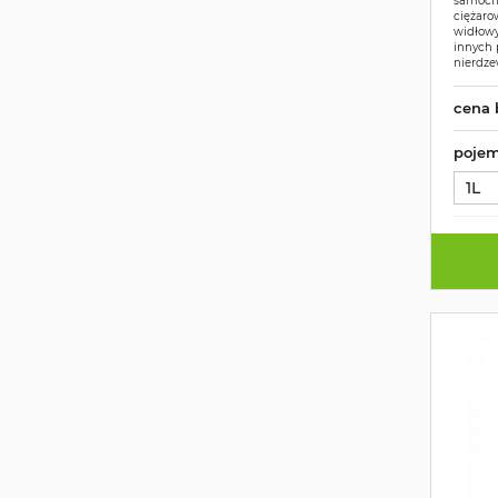
samoch
ciężaro
widłowy
innych 
nierdze
cena 
pojem
1L