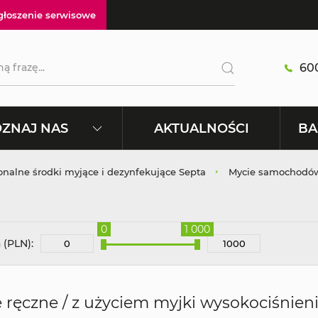
głoszenie serwisowe
600
AKTUALNOŚCI
ZNAJ NAS
BA
onalne środki myjące i dezynfekujące Septa
Mycie samochodó
0
1 000
 (PLN):
 ręczne / z użyciem myjki wysokociśnien