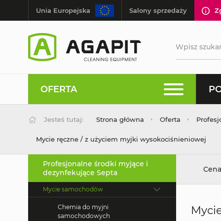
Unia Europejska
Salony sprzedaży
Z
OFERTA
PO
Jesteś tutaj:
Strona główna
Oferta
Profesj
Mycie ręczne / z użyciem myjki wysokociśnieniowej
Profesjonalne środki myjące i
Cena
dezynfekujące Septa
Mycie samochodów
Chemia do myjni
Mycie
samochodowych