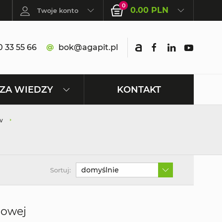
0
0.00 PLN
Twoje konto
 33 55 66
bok@agapit.pl
KONTAKT
ZA WIEDZY
w
domyślnie
Sortuj:
iowej