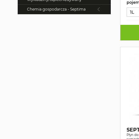
pojem
Chemia gospodarcza - Septima
1L
SEP
Płyn do