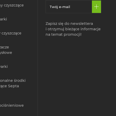
y czyszczące
arki
Zapisz się do newslettera
i otrzymuj bieżące informacje
 czyszczące
na temat promocji!
zacze
ysłowe
arki
jonalne środki
zące Septa
ociśnieniowe