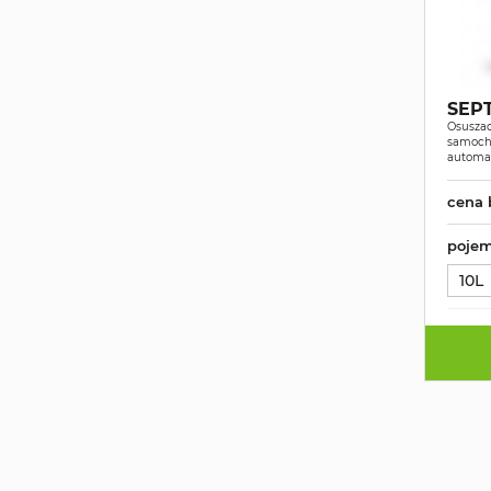
SEPT
Osuszac
samoch
automa
cena 
pojem
10L