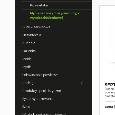
Kosmetyka
Mycie ręczne / z użyciem myjki
wysokociśnieniowej
Butelki serwisowe
Dezynfekcja
Kuchnia
Łazienka
Meble
Mydła
Odświeżacze powietrza
Podłogi
SEPT
Środek
Produkty specjalistyczne
powierz
oraz s
Systemy dozowania
cena 
Szkło
Wykładziny/tapicerki/dywany