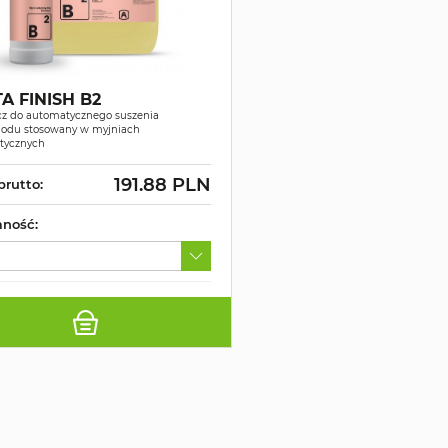
A FINISH B2
z do automatycznego suszenia
odu stosowany w myjniach
tycznych
191.88 PLN
brutto:
ność: