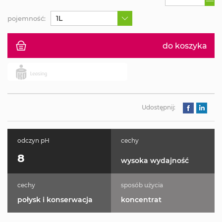
1L
pojemność:
do koszyka
Udostępnij:
odczyn pH
cechy
8
wysoka wydajność
cechy
sposób użycia
połysk i konserwacja
koncentrat