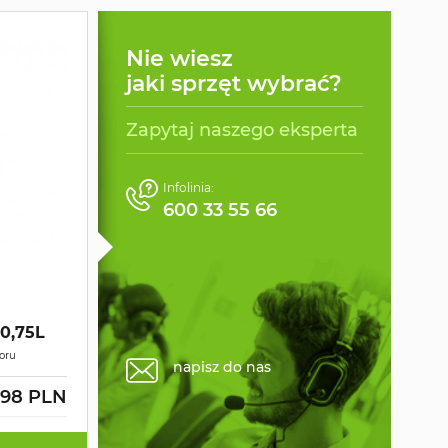
Nie wiesz
jaki sprzęt wybrać?
Zapytaj naszego eksperta
Infolinia:
600 33 55 66
0,75L
loru
napisz do nas
.98 PLN