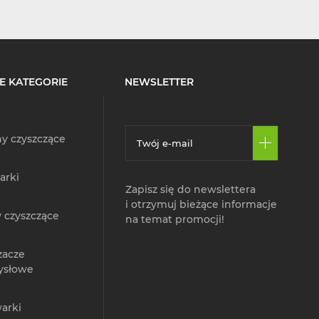
E KATEGORIE
NEWSLETTER
y czyszczące
arki
Zapisz się do newslettera
i otrzymuj bieżące informacje
 czyszczące
na temat promocji!
zacze
ysłowe
arki