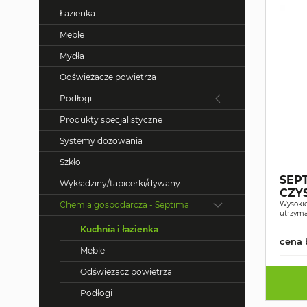
Łazienka
Meble
Mydła
Odświeżacze powietrza
Podłogi
Produkty specjalistyczne
Systemy dozowania
Szkło
SEP
Wykładziny/tapicerki/dywany
CZYS
Wysokie
Chemia gospodarcza - Septima
utrzyma
Kuchnia i łazienka
cena 
Meble
Odświeżacz powietrza
Podłogi