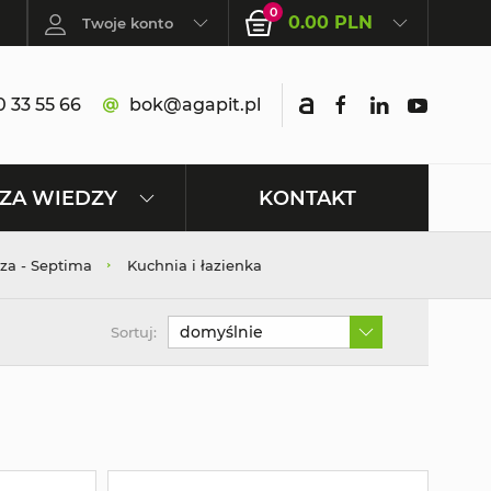
0
0.00 PLN
Twoje konto
 33 55 66
bok@agapit.pl
KONTAKT
ZA WIEDZY
za - Septima
Kuchnia i łazienka
domyślnie
Sortuj: