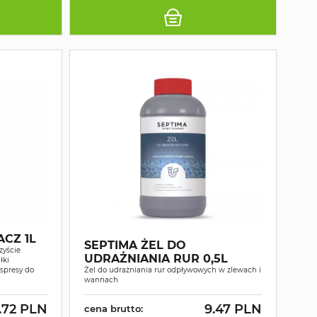
ACZ 1L
SEPTIMA ŻEL DO
zyście
UDRAŻNIANIA RUR 0,5L
łki
kspresy do
Żel do udrażniania rur odpływowych w zlewach i
wannach
.72 PLN
9.47 PLN
cena brutto: