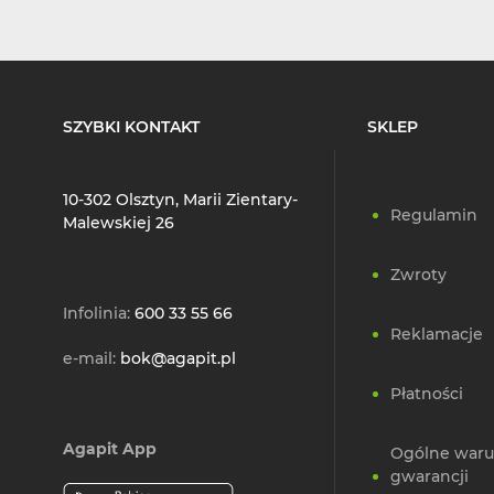
SZYBKI KONTAKT
SKLEP
10-302 Olsztyn, Marii Zientary-
Regulamin
Malewskiej 26
Zwroty
Infolinia:
600 33 55 66
Reklamacje
e-mail:
bok@agapit.pl
Płatności
Agapit App
Ogólne waru
gwarancji