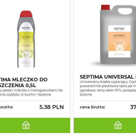
SEPTIMA UNIVERSAL 
TIMA MLECZKO DO
Uniwersalny środek czyszczący. Czyś
ZCZENIA 0,5L
powierzchnie plastikowe takie jak 
j jakości mleczko z mikrogranulkami do
ogrodowe, ramy okien PCV, parapety
nia czystości w kuchni i łazience
ścienne
5.38 PLN
37
brutto:
cena brutto: