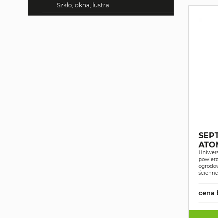
Szkło, okna, lustra
SEPT
ATO
Uniwers
powierz
ogrodow
ścienne
cena 