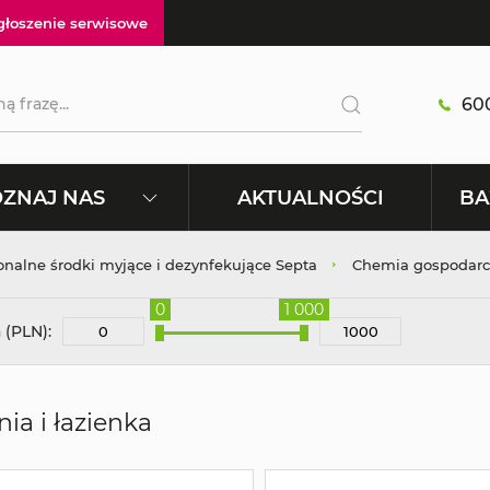
głoszenie serwisowe
600
AKTUALNOŚCI
ZNAJ NAS
BA
onalne środki myjące i dezynfekujące Septa
Chemia gospodarc
0
1 000
 (PLN):
ia i łazienka