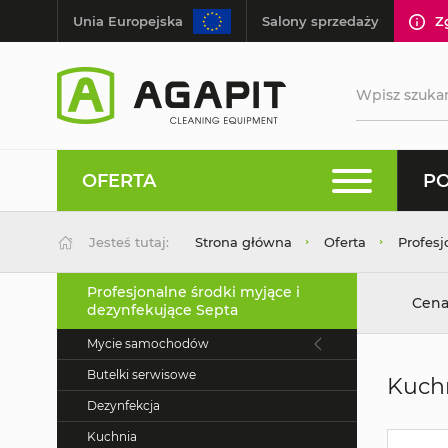
Unia Europejska
Salony sprzedaży
Z
OFERTA
PO
Jesteś tutaj:
Strona główna
Oferta
Profesj
Profesjonalne środki myjące i
Cena
dezynfekujące Septa
Mycie samochodów
Butelki serwisowe
Kuchn
Dezynfekcja
Kuchnia