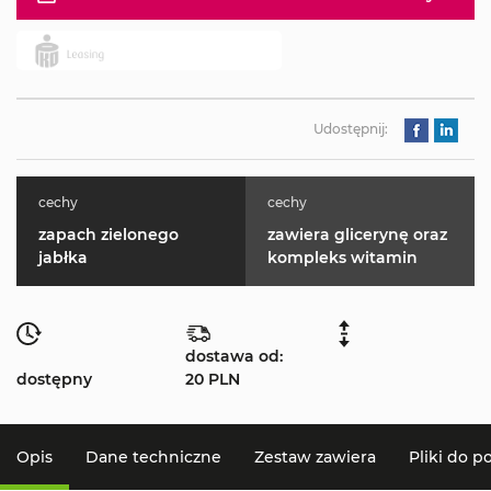
Udostępnij:
cechy
cechy
zapach zielonego
zawiera glicerynę oraz
jabłka
kompleks witamin
dostawa od:
dostępny
20 PLN
Opis
Dane techniczne
Zestaw zawiera
Pliki do p