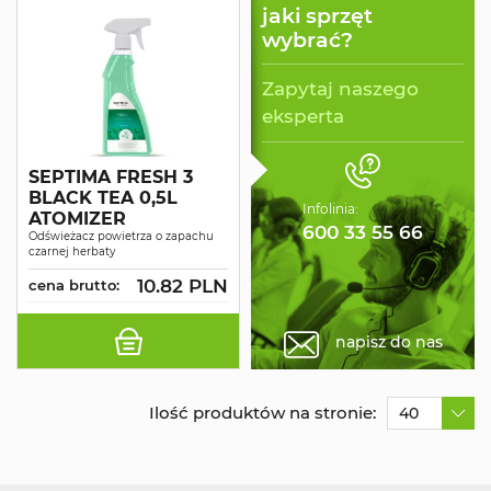
jaki sprzęt
wybrać?
Zapytaj naszego
eksperta
SEPTIMA FRESH 3
BLACK TEA 0,5L
Infolinia:
ATOMIZER
600 33 55 66
Odświeżacz powietrza o zapachu
czarnej herbaty
10.82 PLN
cena brutto:
napisz do nas
Ilość produktów na stronie:
40