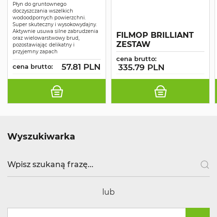
Płyn do gruntownego
doczyszczania wszelkich
wodoodpornych powierzchni.
Super skuteczny i wysokowydajny.
Aktywnie usuwa silne zabrudzenia
FILMOP BRILLIANT
oraz wielowarstwowy brud,
ZESTAW
pozostawiając delikatny i
przyjemny zapach
cena brutto:
57.81 PLN
cena brutto:
335.79 PLN
Wyszukiwarka
lub