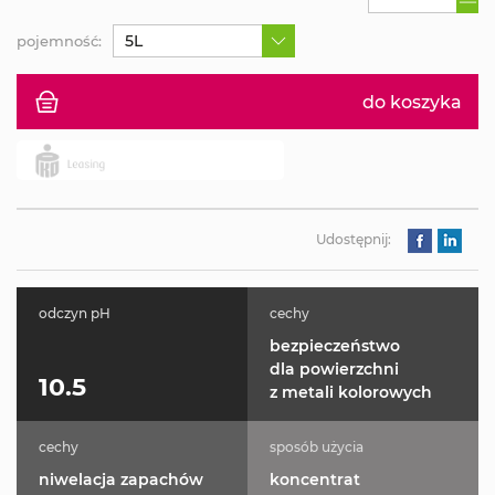
5L
pojemność:
do koszyka
Udostępnij:
odczyn pH
cechy
bezpieczeństwo
dla powierzchni
10.5
z metali kolorowych
cechy
sposób użycia
niwelacja zapachów
koncentrat