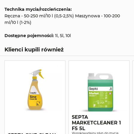
Technika mycia/rozcieńczenia:
Ręczna - 50-250 ml/10 l (0,5-2,5%) Maszynowa - 100-200
ml/10 l (1-2%)
Dostępne pojemności:
1l, 5l, 10l
Klienci kupili również
SEPTA
MARKETCLEANER 1
F5 5L
Wysokowydajny płyn do mycia