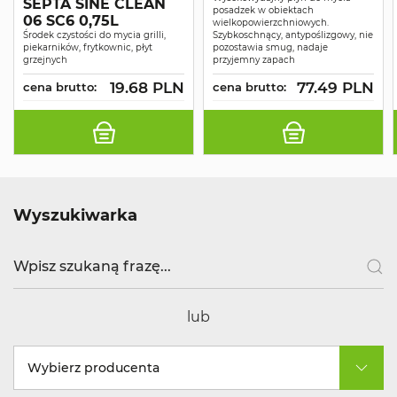
SEPTA SINE CLEAN
posadzek w obiektach
06 SC6 0,75L
wielkopowierzchniowych.
Środek czystości do mycia grilli,
Szybkoschnący, antypoślizgowy, nie
piekarników, frytkownic, płyt
pozostawia smug, nadaje
grzejnych
przyjemny zapach
19.68 PLN
77.49 PLN
cena brutto:
cena brutto:
Wyszukiwarka
lub
Wybierz producenta