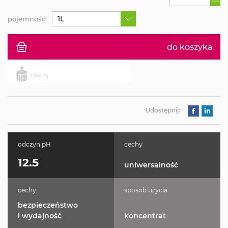
1L
pojemność:
do koszyka
Udostępnij:
odczyn pH
cechy
12.5
uniwersalność
cechy
sposób użycia
bezpieczeństwo
i wydajność
koncentrat