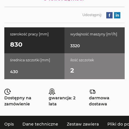
Udostępnij:
szerokość pracy [mm]
wydajność maszyny [m²/h]
830
3320
średnica szczotki [mm]
ilość szczotek
2
430
Dostępny na
gwarancja: 2
darmowa
zamówienie
lata
dostawa
Opis
Dane techniczne
Zestaw zawiera
Pliki do p