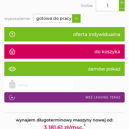
liczba:
gotowa do pracy
wyposażenie:
oferta indywidualna
do koszyka
zamów pokaz
WEŹ LEASING TERAZ
wynajem długoterminowy maszyny nowej od:
*
3 181.61 zł/msc.