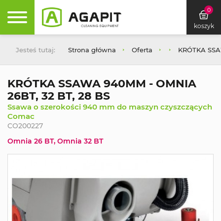
0
koszyk
Jesteś tutaj:
Strona główna
Oferta
KRÓTKA SSAW
KRÓTKA SSAWA 940MM - OMNIA
26BT, 32 BT, 28 BS
Ssawa o szerokości 940 mm do maszyn czyszczących
Comac
CO200227
Omnia 26 BT, Omnia 32 BT