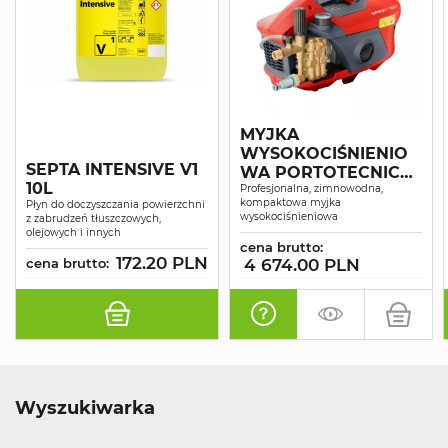
MYJKA
WYSOKOCIŚNIENIO
SEPTA INTENSIVE V1
WA PORTOTECNICA
10L
SUPERJET 1609P
Profesjonalna, zimnowodna,
kompaktowa myjka
Płyn do doczyszczania powierzchni
wysokociśnieniowa
z zabrudzeń tłuszczowych,
olejowych i innych
cena brutto:
172.20 PLN
cena brutto:
4 674.00 PLN
Wyszukiwarka