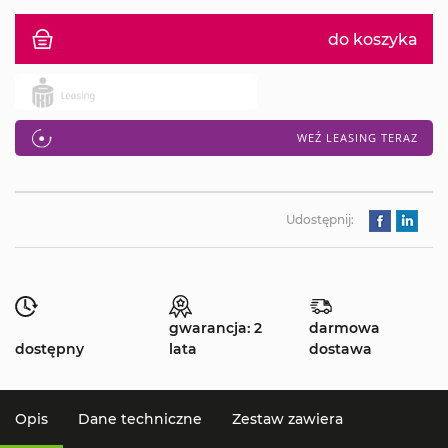
do koszyka
WEŹ LEASING TERAZ
Udostępnij:
gwarancja: 2
darmowa
dostępny
lata
dostawa
Opis
Dane techniczne
Zestaw zawiera