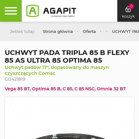
0
koszyk
Jesteś tutaj:
Strona główna
Oferta
UCHWYT PADA
UCHWYT PADA TRIPLA 85 B FLEXY
85 AS ULTRA 85 OPTIMA 85
Uchwyt padów 17", dopasowany do maszyn
czyszczących Comac
CO421819
Vega 85 BT, Optima 85 B, C 85, C 85 NSC, Omnia 32 BT