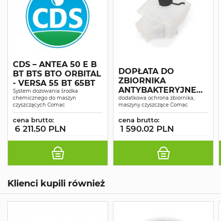
CDS – ANTEA 50 E B
DOPŁATA DO
BT BTS BTO ORBITAL
ZBIORNIKA
- VERSA 55 BT 65BT
ANTYBAKTERYJNEG
System dozowania środka
chemicznego do maszyn
O
dodatkowa ochrona zbiornika,
czyszczących Comac
maszyny czyszczące Comac
cena brutto:
cena brutto:
6 211.50 PLN
1 590.02 PLN
Klienci kupili również