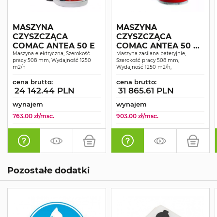
MASZYNA
MASZYNA
CZYSZCZĄCA
CZYSZCZĄCA
COMAC ANTEA 50 E
COMAC ANTEA 50 B
Maszyna elektryczna, Szerokość
KOMPLET
Maszyna zasilana bateryjnie,
pracy 508 mm, Wydajność 1250
Szerokość pracy 508 mm,
m2/h
Wydajność 1250 m2/h,
cena brutto:
cena brutto:
24 142.44 PLN
31 865.61 PLN
wynajem
wynajem
763.00 zł/msc.
903.00 zł/msc.
Pozostałe dodatki