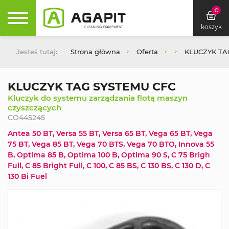
0
koszyk
Jesteś tutaj:
Strona główna
Oferta
KLUCZYK TA
KLUCZYK TAG SYSTEMU CFC
Kluczyk do systemu zarządzania flotą maszyn
czyszczących
CO445245
Antea 50 BT, Versa 55 BT, Versa 65 BT, Vega 65 BT, Vega
75 BT, Vega 85 BT, Vega 70 BTS, Vega 70 BTO, Innova 55
B, Optima 85 B, Optima 100 B, Optima 90 S, C 75 Brigh
Full, C 85 Bright Full, C 100, C 85 BS, C 130 BS, C 130 D, C
130 Bi Fuel