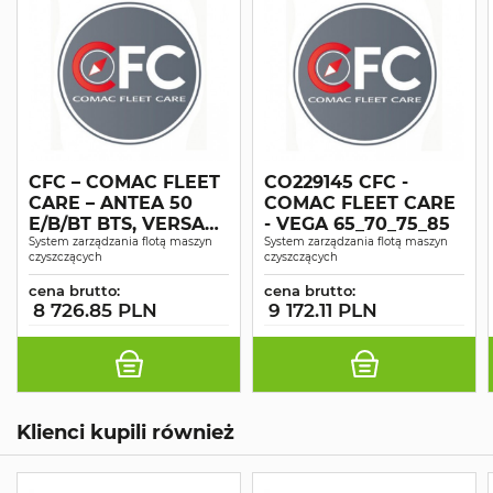
CFC – COMAC FLEET
CO229145 CFC -
CARE – ANTEA 50
COMAC FLEET CARE
E/B/BT BTS, VERSA
- VEGA 65_70_75_85
55BT 65BT
System zarządzania flotą maszyn
System zarządzania flotą maszyn
czyszczących
czyszczących
cena brutto:
cena brutto:
8 726.85 PLN
9 172.11 PLN
Klienci kupili również