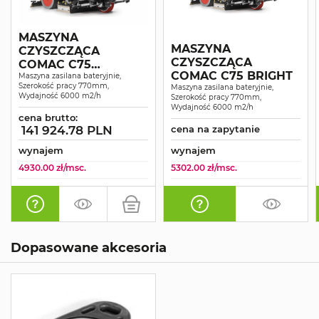
MASZYNA
MASZYNA
CZYSZCZĄCA
CZYSZCZĄCA
COMAC C75
COMAC C75 BRIGHT
ESSENTIAL
Maszyna zasilana bateryjnie,
Szerokość pracy 770mm,
Maszyna zasilana bateryjnie,
Wydajność 6000 m2/h
Szerokość pracy 770mm,
Wydajność 6000 m2/h
cena brutto:
141 924.78 PLN
cena na zapytanie
wynajem
wynajem
4930.00 zł/msc.
5302.00 zł/msc.
Dopasowane akcesoria