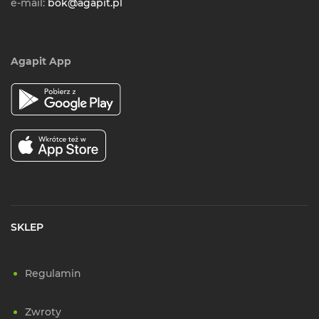
e-mail:
bok@agapit.pl
Agapit App
SKLEP
Regulamin
Zwroty