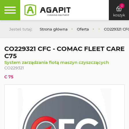
0
koszyk
Jesteś tutaj:
Strona główna
Oferta
CO229321 CF
CO229321 CFC - COMAC FLEET CARE
C75
System zarządzania flotą maszyn czyszczących
CO229321
C 75