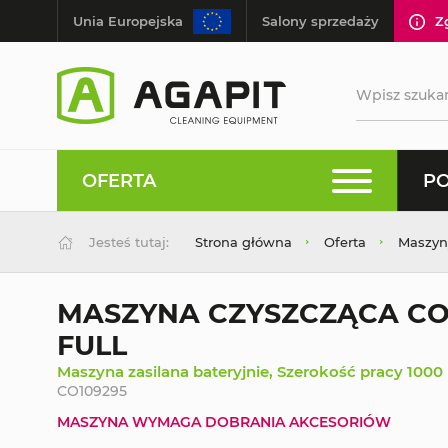
Unia Europejska
Salony sprzedaży
Z
OFERTA
PO
Jesteś tutaj:
Strona główna
Oferta
Maszyn
MASZYNA CZYSZCZĄCA CO
FULL
Maszyna zasilana bateryjnie, Szerokość pracy 10
CO109295
MASZYNA WYMAGA DOBRANIA AKCESORIÓW