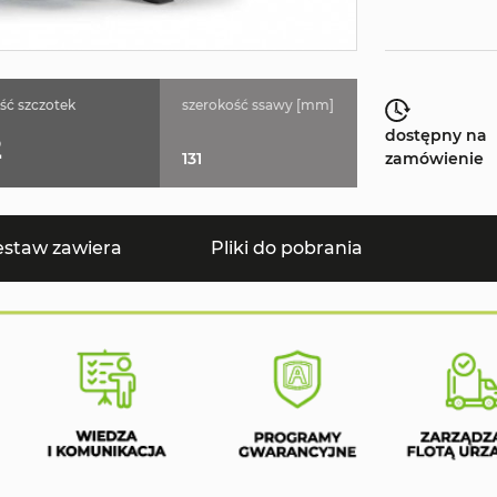
ość szczotek
szerokość ssawy [mm]
dostępny na
2
131
zamówienie
estaw zawiera
Pliki do pobrania