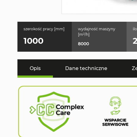
szerokość pracy [mm]
wydajność maszyny
il
[m²/h]
1000
8000
Opis
Dane techniczne
Z