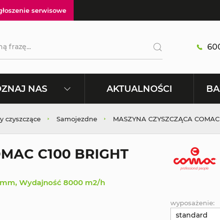
głoszenie serwisowe
600
AKTUALNOŚCI
ZNAJ NAS
BA
y czyszczące
Samojezdne
MASZYNA CZYSZCZĄCA COMAC 
MAC C100 BRIGHT
00 mm, Wydajność 8000 m2/h
wyposażenie:
standard