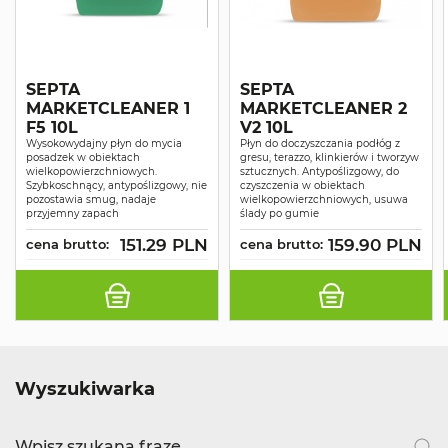
SEPTA
SEPTA
MARKETCLEANER 1
MARKETCLEANER 2
F5 10L
V2 10L
Wysokowydajny płyn do mycia
Płyn do doczyszczania podłóg z
posadzek w obiektach
gresu, terazzo, klinkierów i tworzyw
wielkopowierzchniowych.
sztucznych. Antypoślizgowy, do
Szybkoschnący, antypoślizgowy, nie
czyszczenia w obiektach
pozostawia smug, nadaje
wielkopowierzchniowych, usuwa
przyjemny zapach
ślady po gumie
151.29 PLN
159.90 PLN
cena brutto:
cena brutto:
Wyszukiwarka