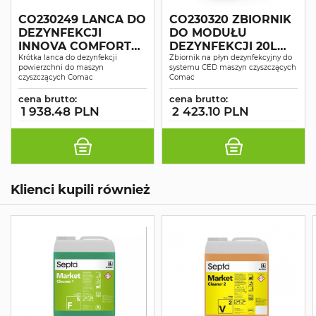
CO230249 LANCA DO
CO230320 ZBIORNIK
DEZYNFEKCJI
DO MODUŁU
INNOVA COMFORT
DEZYNFEKCJI 20L
75_85
Krótka lanca do dezynfekcji
INNOVA COMFORT
Zbiornik na płyn dezynfekcyjny do
powierzchni do maszyn
systemu CED maszyn czyszczących
75_85
czyszczących Comac
Comac
cena brutto:
cena brutto:
1 938.48 PLN
2 423.10 PLN
Klienci kupili również