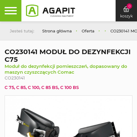
0
koszyk
Jesteś tutaj:
Strona główna
Oferta
CO230141 M
CO230141 MODUŁ DO DEZYNFEKCJI
C75
Moduł do dezynfekcji pomieszczeń, dopasowany do
maszyn czyszczących Comac
CO230141
C 75, C 85, C 100, C 85 BS, C 100 BS