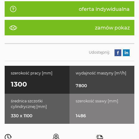
oferta indywidualna
zamów pokaz
Udostępnij:
szerokość pracy [mm]
wydajność maszyny [m²/h]
1300
7800
średnica szczotki
szerokość ssawy [mm]
cylindrycznej [mm]
330 x 1100
1486