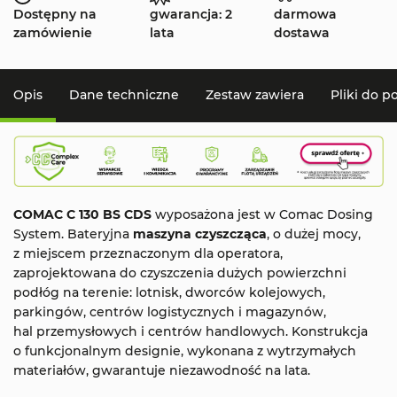
Dostępny na
gwarancja: 2
darmowa
zamówienie
lata
dostawa
Opis
Dane techniczne
Zestaw zawiera
Pliki do p
COMAC C 130 BS CDS
wyposażona jest w Comac Dosing
System. Bateryjna
maszyna czyszcząca
, o dużej mocy,
z miejscem przeznaczonym dla operatora,
zaprojektowana do czyszczenia dużych powierzchni
podłóg na terenie: lotnisk, dworców kolejowych,
parkingów, centrów logistycznych i magazynów,
hal przemysłowych i centrów handlowych. Konstrukcja
o funkcjonalnym designie, wykonana z wytrzymałych
materiałów, gwarantuje niezawodność na lata.