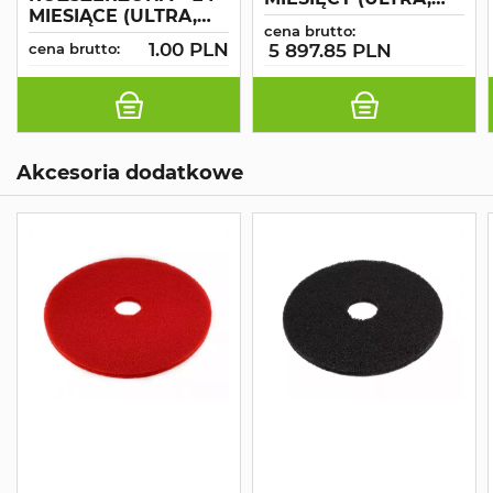
MIESIĄCE (ULTRA,
C75 – C130, CS80 –
cena brutto:
C..., CS 80 - CS 120)
CS120)
1.00 PLN
cena brutto:
5 897.85 PLN
Akcesoria dodatkowe