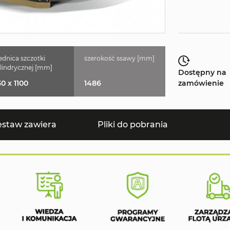
ednica szczotki
szerokość ssawy [mm]
lindrycznej [mm]
Dostępny na
0 x 1100
1486
zamówienie
estaw zawiera
Pliki do pobrania