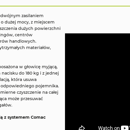
odwójnym zasilaniem
o dużej mocy, z miejscem
szczenia dużych powierzchni
kingów, centrów
trów handlowych.
ytrzymałych materiałów,
posażona w głowicę myjącą,
nacisku do 180 kg i z jednej
lacją, która usuwa
do odpowiedniego pojemnika.
mierne czyszczenie na całej
jąca może przesuwać
gałów.
sją z systemem Comac