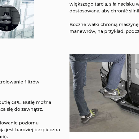
większego tarcia, siła nacisk
dostosowana, aby chronić silnik
Boczne wałki chronią maszynę 
manewrów, na przykład, podcza
rolowanie filtrów
butlę GPL. Butlę można
a się do zewnątrz.
ulowanie poziomu
a jest bardziej bezpieczna
ie).