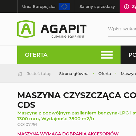
Unia Europejska
Salony sprzedaży
Z
OFERTA
PO
Jesteś tutaj:
Strona główna
Oferta
Maszyn
MASZYNA CZYSZCZĄCA COM
CDS
Maszyna z podwójnym zasilaniem benzyna-LPG i 
1300 mm, Wydajność 7800 m2/h
CO107791
MASZYNA WYMAGA DOBRANIA AKCESORIÓW