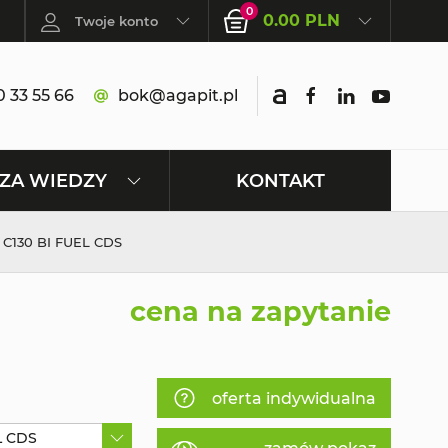
0
0.00 PLN
Twoje konto
 33 55 66
bok@agapit.pl
KONTAKT
ZA WIEDZY
130 BI FUEL CDS
cena na zapytanie
oferta indywidualna
L CDS