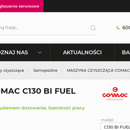
głoszenie serwisowe
600
AKTUALNOŚCI
ZNAJ NAS
BA
y czyszczące
Samojezdne
MASZYNA CZYSZCZĄCA COMAC C
AC C130 BI FUEL
systemem dozowania, Szerokość pracy
model:
C130 BI FUE