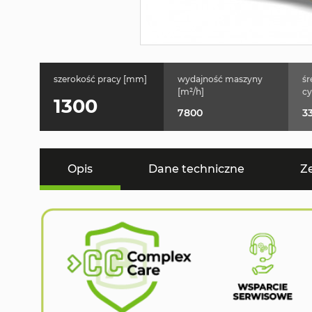
szerokość pracy [mm]
wydajność maszyny
śr
[m²/h]
cy
1300
7800
33
Opis
Dane techniczne
Z