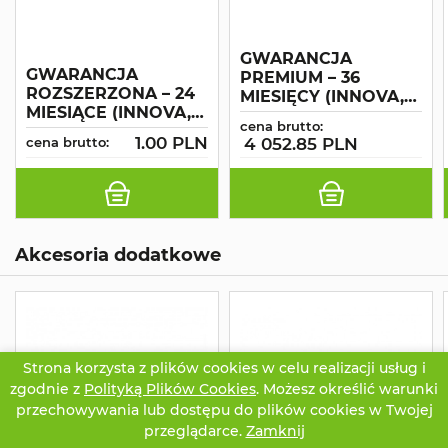
GWARANCJA
GWARANCJA
PREMIUM – 36
ROZSZERZONA – 24
MIESIĘCY (INNOVA,
MIESIĄCE (INNOVA,
OPTIMA, CS 700, CS
cena brutto:
OPTIMA)
800)
1.00 PLN
cena brutto:
4 052.85 PLN
Akcesoria dodatkowe
Strona korzysta z plików cookies w celu realizacji usług i
zgodnie z
Polityką Plików Cookies
. Możesz określić warunki
przechowywania lub dostępu do plików cookies w Twojej
przeglądarce.
Zamknij
CZATUJ
OFERTA
TWOJE KONTO