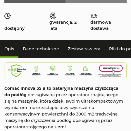
gwarancja: 2
darmowa
dostępny
lata
dostawa
Opis
Dane techniczne
Zestaw zawiera
Pliki do p
Comac Innova 55 B to bateryjna maszyna czyszcząca
do podłóg
obsługiwana przez operatora znajdującego
się na maszynie, która dzięki swoim ultrakompaktowym
wymiarom może zastąpić przy czyszczeniu
konserwacyjnym powierzchni do 3000 m2 tradycyjną
maszynę do czyszczenia podłóg obsługiwaną przez
operatora stojącego na ziemi.