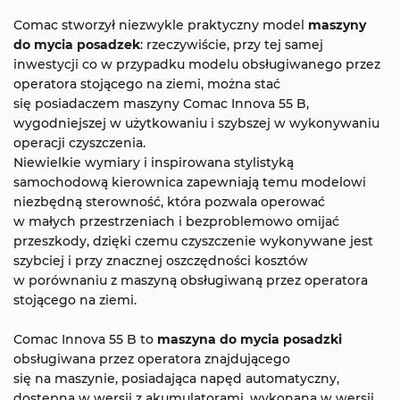
Comac stworzył niezwykle praktyczny model
maszyny
do mycia posadzek
: rzeczywiście, przy tej samej
inwestycji co w przypadku modelu obsługiwanego przez
operatora stojącego na ziemi, można stać
się posiadaczem maszyny Comac Innova 55 B,
wygodniejszej w użytkowaniu i szybszej w wykonywaniu
operacji czyszczenia.
Niewielkie wymiary i inspirowana stylistyką
samochodową kierownica zapewniają temu modelowi
niezbędną sterowność, która pozwala operować
w małych przestrzeniach i bezproblemowo omijać
przeszkody, dzięki czemu czyszczenie wykonywane jest
szybciej i przy znacznej oszczędności kosztów
w porównaniu z maszyną obsługiwaną przez operatora
stojącego na ziemi.
Comac Innova 55 B to
maszyna do mycia posadzki
obsługiwana przez operatora znajdującego
się na maszynie, posiadająca napęd automatyczny,
dostępna w wersji z akumulatorami, wykonana w wersji