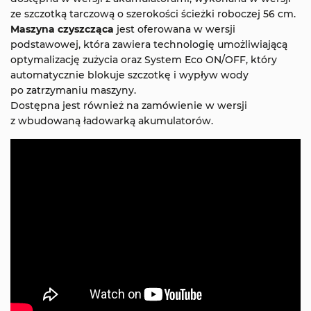
ze szczotką tarczową o szerokości ścieżki roboczej 56 cm.
Maszyna czyszcząca
jest oferowana w wersji
podstawowej, która zawiera technologię umożliwiającą
optymalizację zużycia oraz System Eco ON/OFF, który
automatycznie blokuje szczotkę i wypływ wody
po zatrzymaniu maszyny.
Dostępna jest również na zamówienie w wersji
z wbudowaną ładowarką akumulatorów.