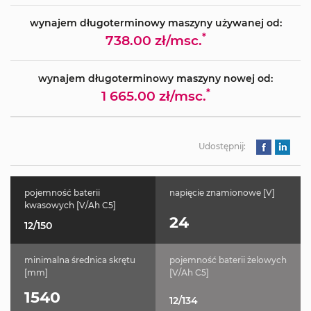
wynajem długoterminowy maszyny używanej od:
*
738.00 zł/msc.
wynajem długoterminowy maszyny nowej od:
*
1 665.00 zł/msc.
Udostępnij:
pojemność baterii
napięcie znamionowe [V]
kwasowych [V/Ah C5]
24
12/150
minimalna średnica skrętu
pojemność baterii żelowych
[mm]
[V/Ah C5]
1540
12/134