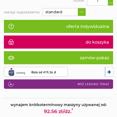
liczba:
standard
wersja wyposażenia:
oferta indywidualna
do koszyka
zamów pokaz
Rata od
419,36 zł
WEŹ LEASING TERAZ
wynajem krótkoterminowy maszyny używanej od:
*
92.56 zł/dz.