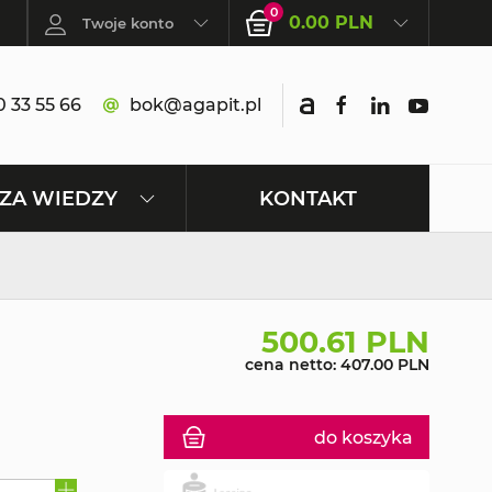
0
0.00 PLN
Twoje konto
 33 55 66
bok@agapit.pl
KONTAKT
ZA WIEDZY
500.61 PLN
cena netto: 407.00 PLN
do koszyka