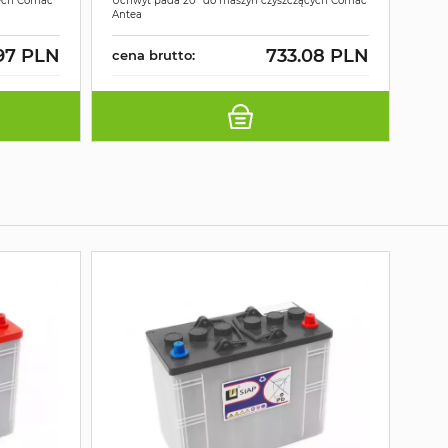
cych Comac
Uchwyt pada 20" do maszyn czyszczących Comac
Antea
.97 PLN
733.08 PLN
cena brutto: