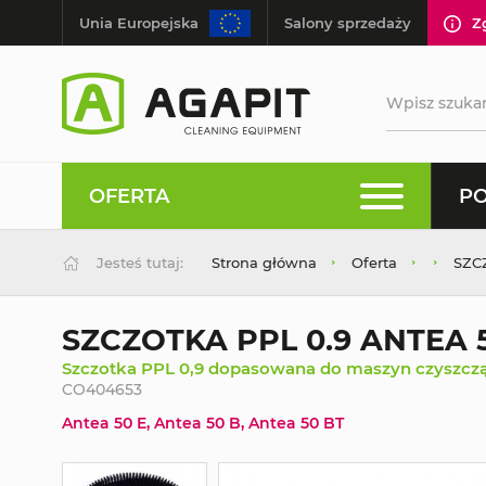
Unia Europejska
Salony sprzedaży
Z
OFERTA
PO
Jesteś tutaj:
Strona główna
Oferta
SZC
SZCZOTKA PPL 0.9 ANTEA 
Szczotka PPL 0,9 dopasowana do maszyn czyszcz
CO404653
Antea 50 E, Antea 50 B, Antea 50 BT