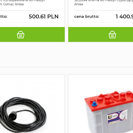
PL 0,6 dopasowana do maszyn
Szczotka ścierna do maszyn czyszczą
ch Comac Antea
Antea
500.61 PLN
1 400
tto:
cena brutto: