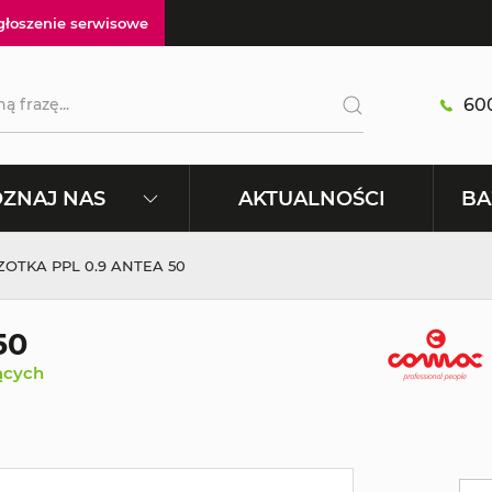
głoszenie serwisowe
600
AKTUALNOŚCI
ZNAJ NAS
BA
ZOTKA PPL 0.9 ANTEA 50
50
ących