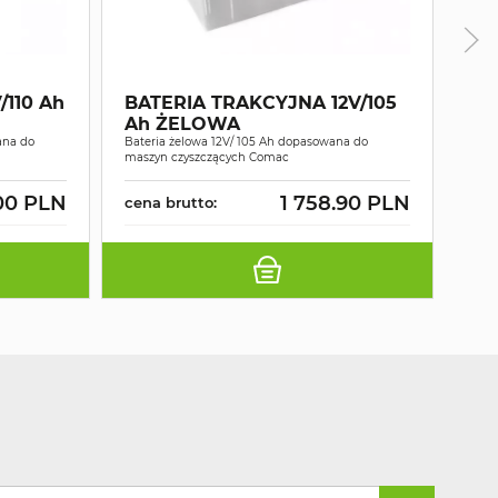
BATERIA TRAKCYJNA 12V/105
PO
Ah ŻELOWA
12_
ana do
Bateria żelowa 12V/ 105 Ah dopasowana do
maszyn czyszczących Comac
Prost
.00 PLN
1 758.90 PLN
cena brutto:
cen