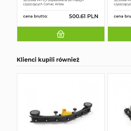
Szczotka PPl 0,3 dopasowana do maszyn
Szczotka P
czyszczących Comac Antea
czyszczący
500.61 PLN
cena brutto:
cena bru
Klienci kupili również