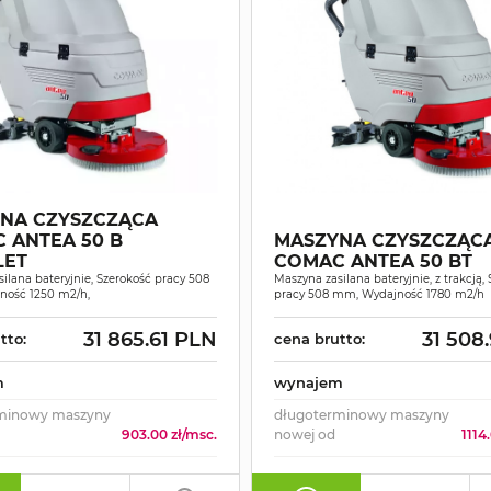
NA CZYSZCZĄCA
 ANTEA 50 B
MASZYNA CZYSZCZĄC
LET
COMAC ANTEA 50 BT
ilana bateryjnie, Szerokość pracy 508
Maszyna zasilana bateryjnie, z trakcją,
ość 1250 m2/h,
pracy 508 mm, Wydajność 1780 m2/h
31 865.61 PLN
31 508
tto:
cena brutto:
m
wynajem
minowy maszyny
długoterminowy maszyny
903.00 zł/msc.
nowej od
1114