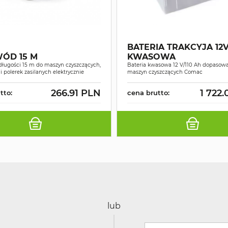
BATERIA TRAKCYJA 12V/110 Ah
ÓD 15 M
KWASOWA
długości 15 m do maszyn czyszczących,
Bateria kwasowa 12 V/110 Ah dopasow
i polerek zasilanych elektrycznie
maszyn czyszczących Comac
266.91 PLN
1 722
tto:
cena brutto:
lub