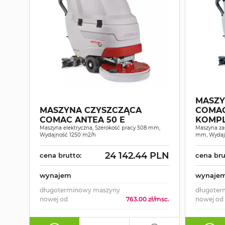
MASZY
MASZYNA CZYSZCZĄCA
COMAC
COMAC ANTEA 50 E
KOMP
Maszyna elektryczna, Szerokość pracy 508 mm,
Maszyna zas
Wydajność 1250 m2/h
mm, Wydajn
24 142.44 PLN
cena brutto:
cena bru
wynajem
wynaje
długoterminowy maszyny
długoter
nowej od
763.00 zł/msc.
nowej od