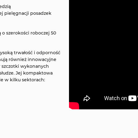
edzią
ej pielęgnacji posadzek
 o szerokości roboczej 50
ysoką trwałość i odporność
nują również innowacyjne
y szczotki wykonanych
bsłudze. Jej kompaktowa
e w kilku sektorach: