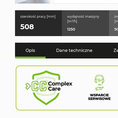
szerokość pracy [mm]
wydajność maszyny
śr
[m²/h]
[
508
1250
5
Opis
Dane techniczne
Z