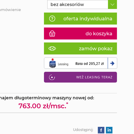
bez akcesoriów
zamówienie
oferta indywidualna
do koszyka
zamów pokaz
Rata od
205,27 zł
WEŹ LEASING TERAZ
najem długoterminowy maszyny nowej od:
*
763.00 zł/msc.
Udostępnij: