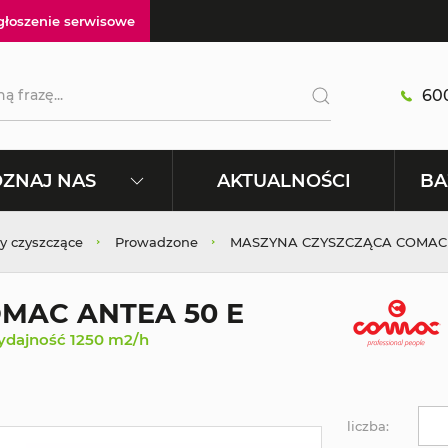
głoszenie serwisowe
600
AKTUALNOŚCI
ZNAJ NAS
BA
y czyszczące
Prowadzone
MASZYNA CZYSZCZĄCA COMAC 
MAC ANTEA 50 E
ydajność 1250 m2/h
liczba: