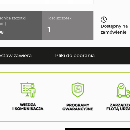
ednica szczotki
ilość szczotek
mm]
Dostępny na
1
08
zamówienie
estaw zawiera
Pliki do pobrania