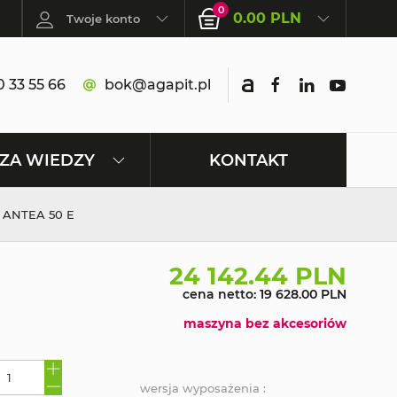
0
0.00 PLN
Twoje konto
 33 55 66
bok@agapit.pl
KONTAKT
ZA WIEDZY
ANTEA 50 E
24 142.44 PLN
cena netto: 19 628.00 PLN
maszyna bez akcesoriów
wersja wyposażenia :