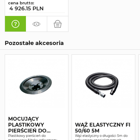
cena brutto:
4 926.15 PLN
Pozostałe akcesoria
MOCUJĄCY
PLASTIKOWY
WĄŻ ELASTYCZNY FI
PIERŚCIEŃ DO
50/60 5M
FILTRA
Plastikowy pierścień do
Wąż elastyczny o długości 5m do