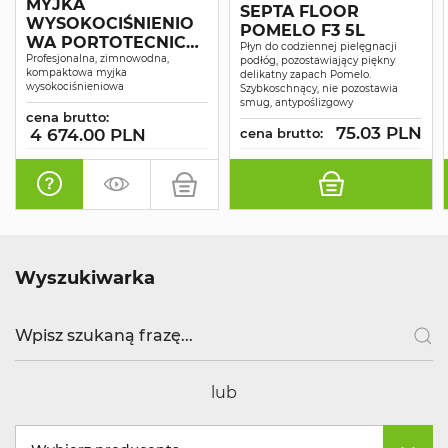
MYJKA
SEPTA FLOOR
WYSOKOCIŚNIENIO
POMELO F3 5L
WA PORTOTECNICA
Płyn do codziennej pielęgnacji
SUPERJET 1609P
Profesjonalna, zimnowodna,
podłóg, pozostawiający piękny
kompaktowa myjka
delikatny zapach Pomelo.
wysokociśnieniowa
Szybkoschnący, nie pozostawia
smug, antypoślizgowy
cena brutto:
75.03 PLN
4 674.00 PLN
cena brutto:
Wyszukiwarka
lub