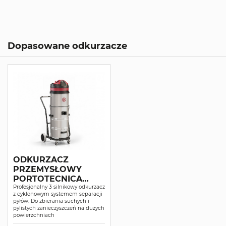
Dopasowane odkurzacze
ODKURZACZ
PRZEMYSŁOWY
PORTOTECNICA
TOPPER 433 GS 3/78
Profesjonalny 3 silnikowy odkurzacz
z cyklonowym systemem separacji
CYC
pyłów. Do zbierania suchych i
pylistych zanieczyszczeń na dużych
powierzchniach