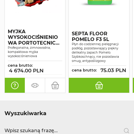
MYJKA
SEPTA FLOOR
WYSOKOCIŚNIENIO
POMELO F3 5L
WA PORTOTECNICA
Płyn do codziennej pielęgnacji
SUPERJET 1609P
Profesjonalna, zimnowodna,
podłóg, pozostawiający piękny
kompaktowa myjka
delikatny zapach Pomelo.
wysokociśnieniowa
Szybkoschnący, nie pozostawia
smug, antypoślizgowy
cena brutto:
75.03 PLN
4 674.00 PLN
cena brutto:
Wyszukiwarka