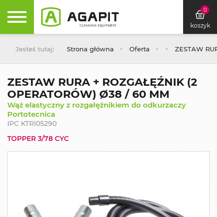
0
koszyk
Jesteś tutaj:
Strona główna
Oferta
ZESTAW RUR
ZESTAW RURA + ROZGAŁĘŹNIK (2
OPERATORÓW) Ø38 / 60 MM
Wąż elastyczny z rozgałęźnikiem do odkurzaczy
Portotecnica
IPC KTRI05290
TOPPER 3/78 CYC