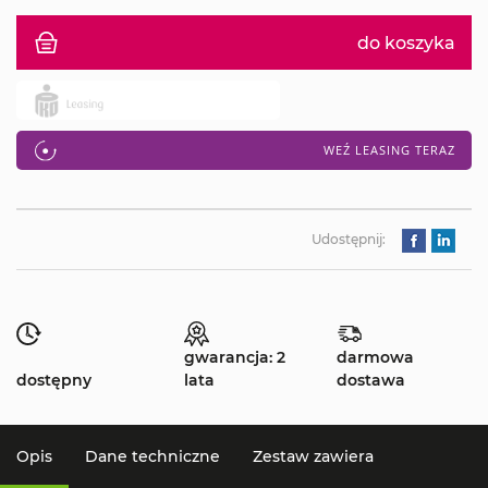
do koszyka
WEŹ LEASING TERAZ
Udostępnij:
gwarancja: 2
darmowa
dostępny
lata
dostawa
Opis
Dane techniczne
Zestaw zawiera