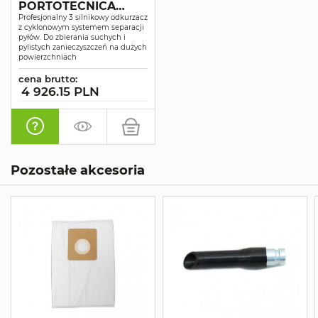
PORTOTECNICA
TOPPER 433 GS 3/78
Profesjonalny 3 silnikowy odkurzacz
z cyklonowym systemem separacji
CYC
pyłów. Do zbierania suchych i
pylistych zanieczyszczeń na dużych
powierzchniach
cena brutto:
4 926.15 PLN
Pozostałe akcesoria