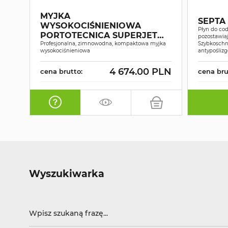
MYJKA
SEPTA
WYSOKOCIŚNIENIOWA
Płyn do cod
PORTOTECNICA SUPERJET
pozostawiaj
1609P
Profesjonalna, zimnowodna, kompaktowa myjka
Szybkoschn
wysokociśnieniowa
antypośliz
4 674.00 PLN
cena brutto:
cena bru
Wyszukiwarka