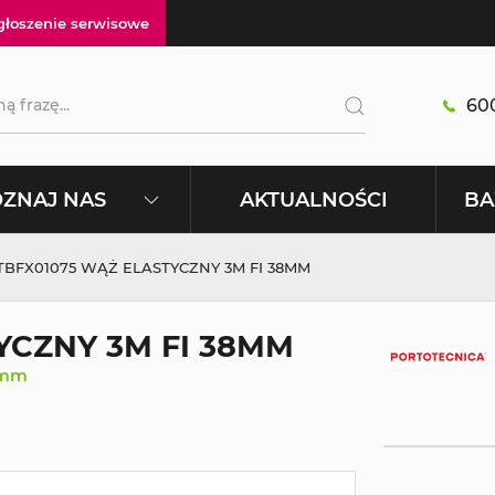
głoszenie serwisowe
600
AKTUALNOŚCI
ZNAJ NAS
BA
 TBFX01075 WĄŻ ELASTYCZNY 3M FI 38MM
YCZNY 3M FI 38MM
8 mm