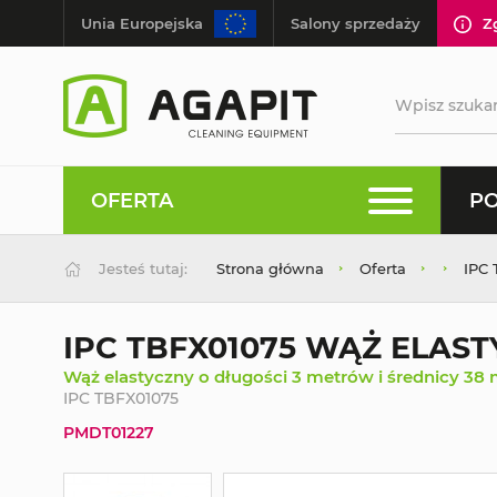
Unia Europejska
Salony sprzedaży
Z
OFERTA
PO
Jesteś tutaj:
Strona główna
Oferta
IPC
IPC TBFX01075 WĄŻ ELAST
Wąż elastyczny o długości 3 metrów i średnicy 3
IPC TBFX01075
PMDT01227