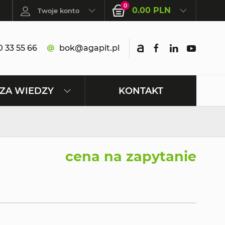
0
0.00 PLN
Twoje konto
 33 55 66
bok@agapit.pl
KONTAKT
ZA WIEDZY
cena na zapytanie