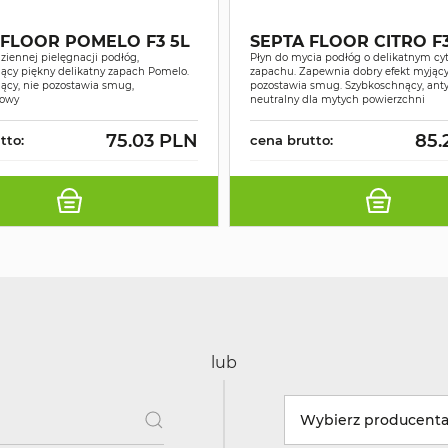
 FLOOR POMELO F3 5L
SEPTA FLOOR CITRO F3
ziennej pielęgnacji podłóg,
Płyn do mycia podłóg o delikatnym c
ący piękny delikatny zapach Pomelo.
zapachu. Zapewnia dobry efekt myjący 
ący, nie pozostawia smug,
pozostawia smug. Szybkoschnący, anty
gowy
neutralny dla mytych powierzchni
75.03 PLN
85.
tto:
cena brutto:
lub
Wybierz producent