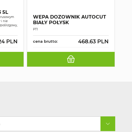
WE
 5L
RĘ
WEPA DOZOWNIK AUTOCUT
ytrusowym
MA
i nie
BIAŁY POŁYSK
poślizgowy,
2W
Ręczn
PT1
wars
24 PLN
468.63 PLN
cena brutto:
cen
a