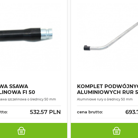
WA SSAWA
KOMPLET PODWÓJNY
LINOWA FI 50
ALUMINIOWYCH RUR 
wa szczelinowa o średnicy 50 mm
Aluminiowe rury o średnicy 50 mm
532.57 PLN
693.
tto:
cena brutto: