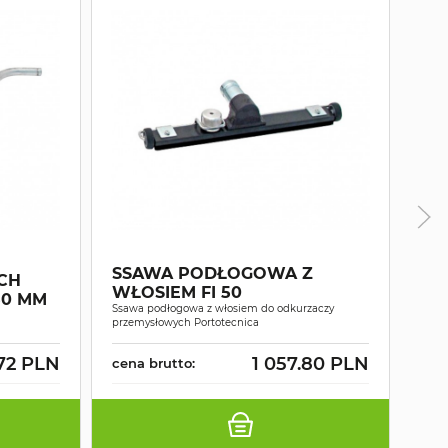
ZE
SSAWA PODŁOGOWA Z
RO
CH
WŁOSIEM FI 50
OP
50 MM
Ssawa podłogowa z włosiem do odkurzaczy
Wąż e
przemysłowych Portotecnica
Port
72 PLN
1 057.80 PLN
cena brutto:
cen