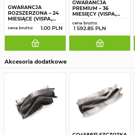
GWARANCJA
GWARANCJA
PREMIUM – 36
ROZSZERZONA – 24
MIESIĘCY (VISPA,
MIESIĄCE (VISPA,
ABILA, ANTEA,
cena brutto:
ANTEA, ABILA,
VERSA, CS 50)
1.00 PLN
cena brutto:
1 592.85 PLN
VERSA, CS 50)
Akcesoria dodatkowe
CO458831 SZCZOTKA