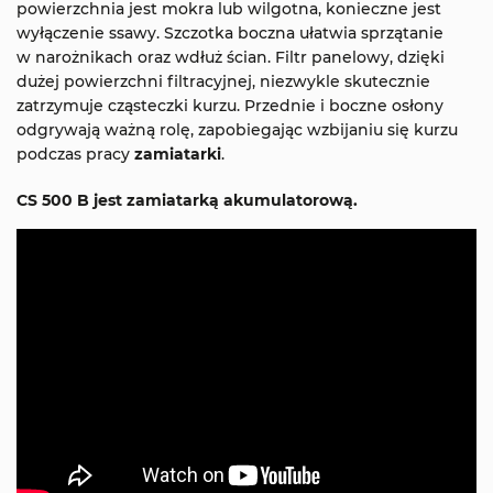
powierzchnia jest mokra lub wilgotna, konieczne jest
wyłączenie ssawy. Szczotka boczna ułatwia sprzątanie
w narożnikach oraz wdłuż ścian. Filtr panelowy, dzięki
dużej powierzchni filtracyjnej, niezwykle skutecznie
zatrzymuje cząsteczki kurzu. Przednie i boczne osłony
odgrywają ważną rolę, zapobiegając wzbijaniu się kurzu
podczas pracy
zamiatarki
.
CS 500 B jest zamiatarką akumulatorową​​​​​​.