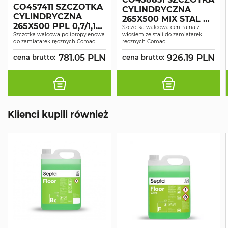
CO457411 SZCZOTKA
CYLINDRYCZNA
CYLINDRYCZNA
265X500 MIX STAL CS
265X500 PPL 0,7/1,1
500 B/BT
Szczotka walcowa centralna z
CS 500 B/BT
Szczotka walcowa polipropylenowa
włosiem ze stali do zamiatarek
do zamiatarek ręcznych Comac
ręcznych Comac
781.05 PLN
926.19 PLN
cena brutto:
cena brutto:
Klienci kupili również