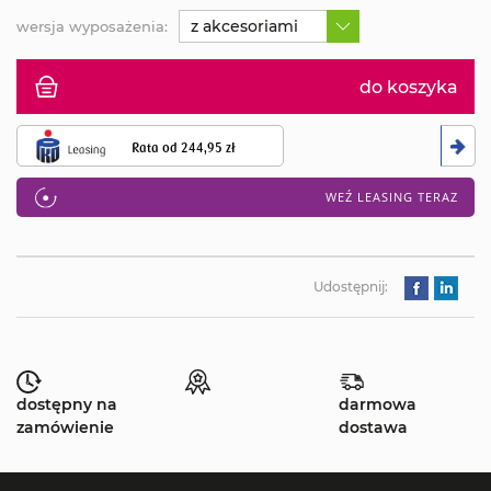
z akcesoriami
wersja wyposażenia:
do koszyka
Rata od
244,95 zł
WEŹ LEASING TERAZ
Udostępnij:
dostępny na
darmowa
zamówienie
dostawa