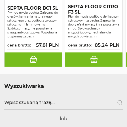
SEPTA FLOOR CITRO
SEPTA FLOOR BC1 5L
F3 5L
Płyn do mycia podłóg. Zalecany do
gresów, kamienia naturalnego i
Płyn do mycia podłóg o delikatnym
sztucznego oraz podłóg z tworzyw
cytrusowym zapachu. Zapewnia
sztucznych i laminowanych.
dobry efekt myjący i nie pozostawia
Szybkoschnący, nie pozostawia
smug. Szybkoschnący,
smug, antypoślizgowy. Pozostawia
antypoślizgowy, neutralny dla
przyjemny zapach
mytych powierzchni
57.81 PLN
85.24 PLN
cena brutto:
cena brutto:
Wyszukiwarka
lub