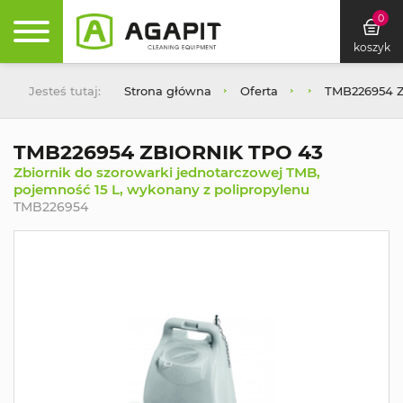
0
koszyk
Jesteś tutaj:
Strona główna
Oferta
TMB226954 
TMB226954 ZBIORNIK TPO 43
Zbiornik do szorowarki jednotarczowej TMB,
pojemność 15 L, wykonany z polipropylenu
TMB226954