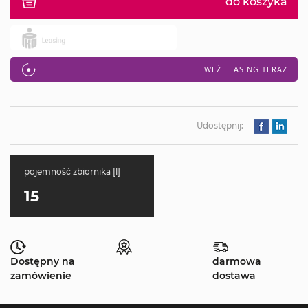
do koszyka
WEŹ LEASING TERAZ
Udostępnij:
pojemność zbiornika [l]
15
Dostępny na
darmowa
zamówienie
dostawa