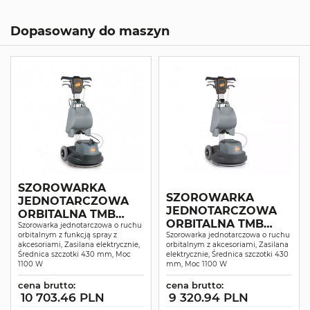
Dopasowany do maszyn
SZOROWARKA
SZOROWARKA
JEDNOTARCZOWA
JEDNOTARCZOWA
ORBITALNA TMB
ORBITALNA TMB
Szorowarka jednotarczowa o ruchu
TPO43 SPRAY
orbitalnym z funkcją spray z
TPO43
Szorowarka jednotarczowa o ruchu
akcesoriami, Zasilana elektrycznie,
orbitalnym z akcesoriami, Zasilana
Średnica szczotki 430 mm, Moc
elektrycznie, Średnica szczotki 430
1100 W
mm, Moc 1100 W
cena brutto:
cena brutto:
10 703.46 PLN
9 320.94 PLN