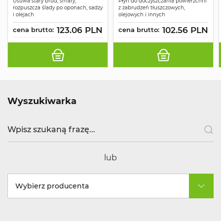
Usuwa stary brud, smary,
Płyn do doczyszczania powierzchni
rozpuszcza ślady po oponach, sadzy
z zabrudzeń tłuszczowych,
i olejach
olejowych i innych
123.06 PLN
102.56 PLN
cena brutto:
cena brutto:
Wyszukiwarka
lub
Wybierz producenta