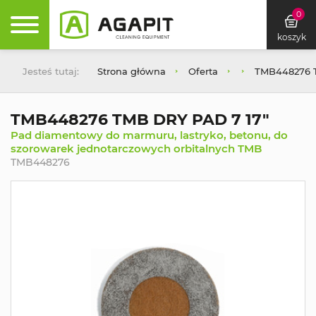
0
koszyk
Jesteś tutaj:
Strona główna
Oferta
TMB448276 T
TMB448276 TMB DRY PAD 7 17"
Pad diamentowy do marmuru, lastryko, betonu, do
szorowarek jednotarczowych orbitalnych TMB
TMB448276