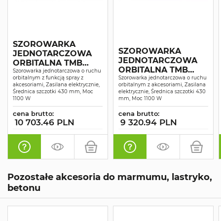
SZOROWARKA
SZOROWARKA
JEDNOTARCZOWA
JEDNOTARCZOWA
ORBITALNA TMB
ORBITALNA TMB
Szorowarka jednotarczowa o ruchu
TPO43 SPRAY
orbitalnym z funkcją spray z
TPO43
Szorowarka jednotarczowa o ruchu
akcesoriami, Zasilana elektrycznie,
orbitalnym z akcesoriami, Zasilana
Średnica szczotki 430 mm, Moc
elektrycznie, Średnica szczotki 430
1100 W
mm, Moc 1100 W
cena brutto:
cena brutto:
10 703.46 PLN
9 320.94 PLN
Pozostałe akcesoria do marmumu, lastryko,
betonu