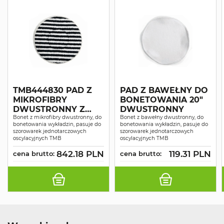
TMB444830 PAD Z
PAD Z BAWEŁNY DO
MIKROFIBRY
BONETOWANIA 20"
DWUSTRONNY Z
DWUSTRONNY
PASKAMI
Bonet z mikrofibry dwustronny, do
Bonet z bawełny dwustronny, do
bonetowania wykładzin, pasuje do
bonetowania wykładzin, pasuje do
POLIESTROWYMI DO
szorowarek jednotarczowych
szorowarek jednotarczowych
BONETOWANIA 17"
oscylacyjnych TMB
oscylacyjnych TMB
842.18 PLN
119.31 PLN
cena brutto:
cena brutto: