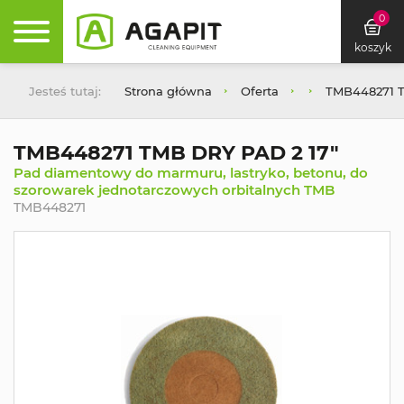
0
koszyk
Jesteś tutaj:
Strona główna
Oferta
TMB448271 T
TMB448271 TMB DRY PAD 2 17"
Pad diamentowy do marmuru, lastryko, betonu, do
szorowarek jednotarczowych orbitalnych TMB
TMB448271