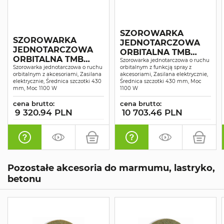
SZOROWARKA
SZOROWARKA
JEDNOTARCZOWA
JEDNOTARCZOWA
ORBITALNA TMB
ORBITALNA TMB
Szorowarka jednotarczowa o ruchu
TPO43 SPRAY
TPO43
Szorowarka jednotarczowa o ruchu
orbitalnym z funkcją spray z
orbitalnym z akcesoriami, Zasilana
akcesoriami, Zasilana elektrycznie,
elektrycznie, Średnica szczotki 430
Średnica szczotki 430 mm, Moc
mm, Moc 1100 W
1100 W
cena brutto:
cena brutto:
9 320.94 PLN
10 703.46 PLN
Pozostałe akcesoria do marmumu, lastryko,
betonu