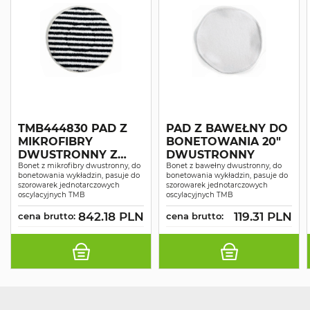
TMB444830 PAD Z
PAD Z BAWEŁNY DO
MIKROFIBRY
BONETOWANIA 20"
DWUSTRONNY Z
DWUSTRONNY
PASKAMI
Bonet z mikrofibry dwustronny, do
Bonet z bawełny dwustronny, do
bonetowania wykładzin, pasuje do
bonetowania wykładzin, pasuje do
POLIESTROWYMI DO
szorowarek jednotarczowych
szorowarek jednotarczowych
BONETOWANIA 17"
oscylacyjnych TMB
oscylacyjnych TMB
842.18 PLN
119.31 PLN
cena brutto:
cena brutto: