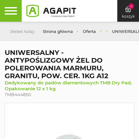
0
koszyk
Jesteś tutaj:
Strona główna
Oferta
UNIWERSALN
UNIWERSALNY -
ANTYPOŚLIZGOWY ŻEL DO
POLEROWANIA MARMURU,
GRANITU, POW. CER. 1KG A12
Dedykowany do padów diamentowych TMB Dry Pad,
Opakowanie 12 x 1 kg
TMB444850