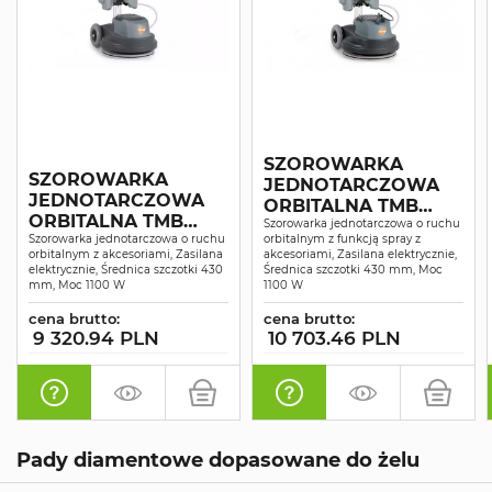
SZOROWARKA
SZOROWARKA
JEDNOTARCZOWA
JEDNOTARCZOWA
ORBITALNA TMB
ORBITALNA TMB
Szorowarka jednotarczowa o ruchu
TPO43 SPRAY
TPO43
Szorowarka jednotarczowa o ruchu
orbitalnym z funkcją spray z
orbitalnym z akcesoriami, Zasilana
akcesoriami, Zasilana elektrycznie,
elektrycznie, Średnica szczotki 430
Średnica szczotki 430 mm, Moc
mm, Moc 1100 W
1100 W
cena brutto:
cena brutto:
9 320.94 PLN
10 703.46 PLN
Pady diamentowe dopasowane do żelu