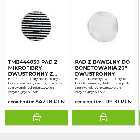
TMB444830 PAD Z
PAD Z BAWEŁNY DO
MIKROFIBRY
BONETOWANIA 20"
DWUSTRONNY Z
DWUSTRONNY
PASKAMI
Bonet z mikrofibry dwustronny, do
Bonet z bawełny dwustronny, do
bonetowania wykładzin, pasuje do
bonetowania wykładzin, pasuje do
POLIESTROWYMI DO
szorowarek jednotarczowych
szorowarek jednotarczowych
BONETOWANIA 17"
oscylacyjnych TMB
oscylacyjnych TMB
842.18 PLN
119.31 PLN
cena brutto:
cena brutto: