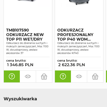
TMB107590
ODKURZACZ
ODKURZACZ NEW
PROFESJONALNY
TOP P11 WET/DRY
TOP P40 WDM
Odkurzacz do zbierania suchych i
SUCHO-MOKRO
Odkurzacz do zbierania suchych i
mokrych zanieczyszczeń, Moc 1100
mokrych zanieczyszczeń, Moc 1100
W, dwustopniowy, zestaw
W, dwustopniowy, zestaw
akcesoriów 37
akcesoriów KIT40
cena brutto:
cena brutto:
1 346.85 PLN
2 622.36 PLN
Wyszukiwarka