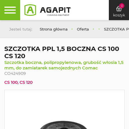
0
koszyk
Jesteś tutaj:
Strona główna
Oferta
SZCZOTKA PP
SZCZOTKA PPL 1,5 BOCZNA CS 100
CS 120
Szczotka boczna, polipropylenowa, grubość włosia 1,5
mm, do zamiatarek samojezdnych Comac
CO424909
CS 100, CS 120