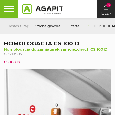
0
koszyk
Jesteś tutaj:
Strona główna
Oferta
HOMOLOGACJ
HOMOLOGACJA CS 100 D
Homologacja do zamiatarek samojezdnych CS 100 D
CO219905
CS 100 D