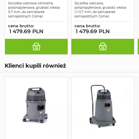
Szczotka walcowa centralna,
Szczotka walcowa,
polipropylenowa, grubość włosia
polipropylenowa, grubość włosia
0,7 mm, do zamiatarek
1,1-0,7 mm, do zamiatarek
samojezdnych Comac
samojezdnych Comac
cena brutto:
cena brutto:
1 479.69 PLN
1 479.69 PLN
Klienci kupili również