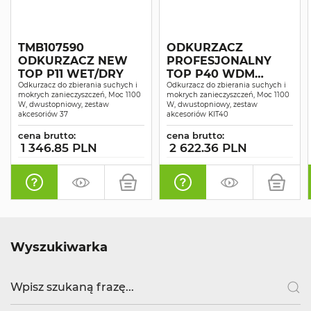
TMB107590
ODKURZACZ
ODKURZACZ NEW
PROFESJONALNY
TOP P11 WET/DRY
TOP P40 WDM
Odkurzacz do zbierania suchych i
SUCHO-MOKRO
Odkurzacz do zbierania suchych i
mokrych zanieczyszczeń, Moc 1100
mokrych zanieczyszczeń, Moc 1100
W, dwustopniowy, zestaw
W, dwustopniowy, zestaw
akcesoriów 37
akcesoriów KIT40
cena brutto:
cena brutto:
1 346.85 PLN
2 622.36 PLN
Wyszukiwarka