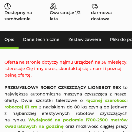
Dostępny na
Gwarancja: 1/2
darmowa
zamówienie
lata
dostawa
Opis
Dane techniczne
Zestaw zawiera
Pliki do p
Oferta na stronie dotyczy najmu urządzeń na 36 miesięcy.
Isteresuje Cię inny okres, skontaktuj się z nami i poznaj
pełną ofertę.
PRZEMYSŁOWY ROBOT CZYSZCZĄCY LIONSBOT REX
to
największa autonomiczna maszyna czyszcząca z naszej
oferty. Dwie szczotki talerzowe o
łącznej szerokości
roboczej 81 cm
z naciskiem do 80 kg czynią go jednym
z najbardziej efektywnych robotów czyszczących
na rynku.
Wydajność na poziomie 1700-2500 metrów
kwadratowych na godzinę
oraz możliwość ciągłej pracy