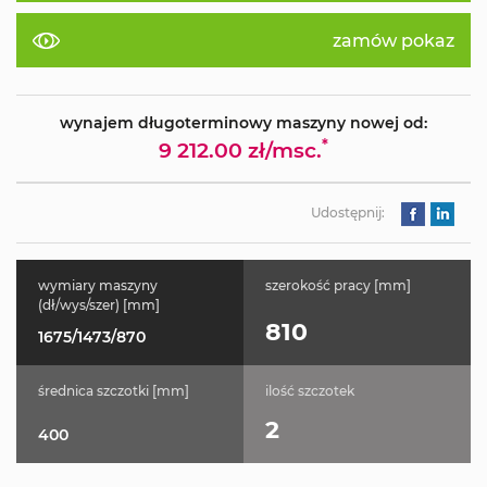
zamów pokaz
wynajem długoterminowy maszyny nowej od:
*
9 212.00 zł/msc.
Udostępnij:
wymiary maszyny
szerokość pracy [mm]
(dł/wys/szer) [mm]
810
1675/1473/870
średnica szczotki [mm]
ilość szczotek
2
400