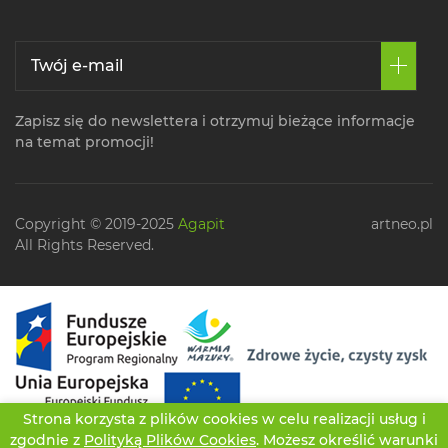
Zapisz się do newslettera i otrzymuj bieżące informacje
na temat promocji!
Copyright © 2019-2025
Agapit
artneo.pl
All Rights Reserved.
Strona korzysta z plików cookies w celu realizacji usług i
zgodnie z
Polityką Plików Cookies
. Możesz określić warunki