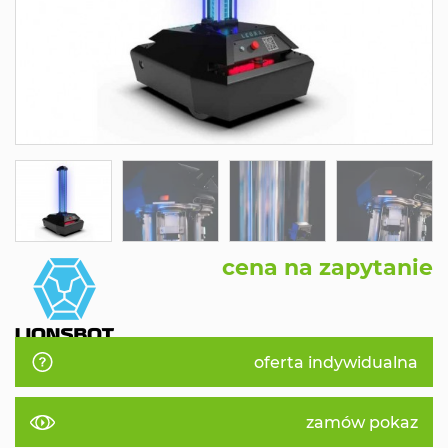
cena na zapytanie
oferta indywidualna
zamów pokaz