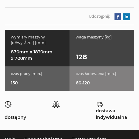
Udostępnij:
wymiary maszyny
waga maszyny [kg]
(dł/wys/szer) [mm]
870mm x 1830mm
128
x 700mm
czas pracy [min.]
czas ładowania [min.]
150
60-120
dostawa
dostępny
indywidualna