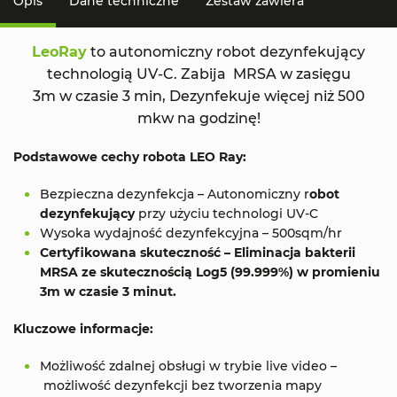
Opis
Dane techniczne
Zestaw zawiera
LeoRay
to autonomiczny robot dezynfekujący
technologią UV-C. Zabija MRSA w zasięgu
3m w czasie 3 min, Dezynfekuje więcej niż 500
mkw na godzinę!
Podstawowe cechy robota LEO Ray:
Bezpieczna dezynfekcja – Autonomiczny r
obot
dezynfekujący
przy użyciu technologi UV-C
Wysoka wydajność dezynfekcyjna – 500sqm/hr
Certyfikowana skuteczność
– Eliminacja bakterii
MRSA ze skutecznością Log5 (99.999%) w promieniu
3m w czasie 3 minut.
Kluczowe informacje:
Możliwość zdalnej obsługi w trybie live video –
możliwość dezynfekcji bez tworzenia mapy