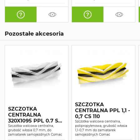
Pozostałe akcesoria
SZCZOTKA
SZCZOTKA
CENTRALNA PPL 1,1 -
CENTRALNA
0,7 CS 110
320X1095 PPL 0.7 SB
Szczotka walcowa centralna,
PP CS 110
Szczotka walcowa centralna,
polipropylenowa, grubość włosia
grubość włosia 0,7 mm, do
1,1-0,7 mm do zamiatarek
zamiatarek samojezdnych Comac
samojezdnych Comac