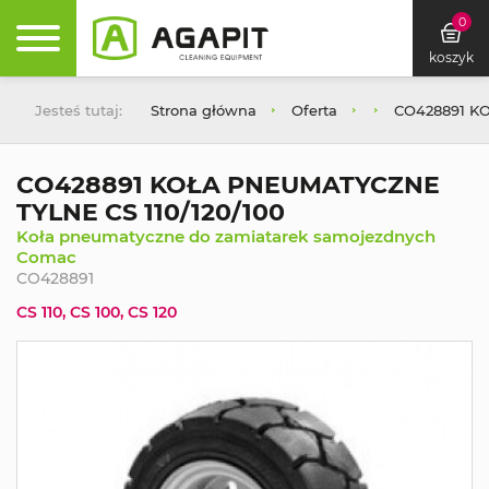
0
koszyk
Jesteś tutaj:
Strona główna
Oferta
CO428891 K
CO428891 KOŁA PNEUMATYCZNE
TYLNE CS 110/120/100
Koła pneumatyczne do zamiatarek samojezdnych
Comac
CO428891
CS 110, CS 100, CS 120