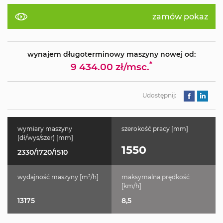
zamów pokaz
wynajem długoterminowy maszyny nowej od:
*
9 434.00 zł/msc.
Udostępnij:
wymiary maszyny
szerokość pracy [mm]
(dł/wys/szer) [mm]
1550
2330/1720/1510
wydajność maszyny [m²/h]
maksymalna prędkość
[km/h]
13175
8,5