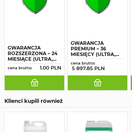
GWARANCJA
GWARANCJA
PREMIUM – 36
ROZSZERZONA – 24
MIESIĘCY (ULTRA,
MIESIĄCE (ULTRA,
C75 – C130, CS80 –
cena brutto:
C..., CS 80 - CS 120)
CS120)
1.00 PLN
cena brutto:
5 897.85 PLN
Klienci kupili również