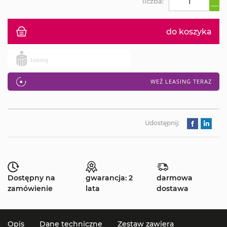
liczba:
do koszyka
WEŹ LEASING TERAZ
Udostępnij:
Dostępny na
gwarancja: 2
darmowa
zamówienie
lata
dostawa
Opis
Dane techniczne
Zestaw zawiera