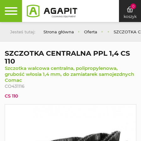
0
koszyk
Jesteś tutaj:
Strona główna
Oferta
SZCZOTKA CE
SZCZOTKA CENTRALNA PPL 1,4 CS
110
Szczotka walcowa centralna, polipropylenowa,
grubość włosia 1,4 mm, do zamiatarek samojezdnych
Comac
CO431116
CS 110