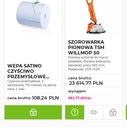
SZOROWARKA
PIONOWA TSM
WILLMOP 50
Pionowy automat do mycia
posadzek, Zasilany bateryjnie,
WEPA SATINO
Szerokość pracy 500 mm,
Wydajność 2100 m2/h
CZYŚCIWO
PRZEMYSŁOWE
cena brutto:
COMFORT
Czyściwo przemysłowe, 3-
23 614.77 PLN
warstwowe, 175 metrów na jednej
NIEBIESKIE
rolce, 2 rolki
wynajem
RECYKLING 3W 175M
108.24 PLN
A2
cena brutto:
982.77 zł/msc.