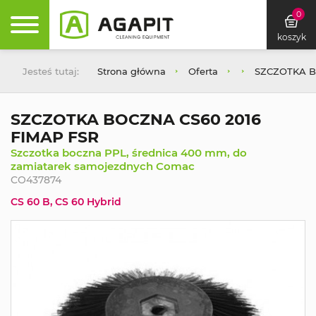
0
koszyk
Jesteś tutaj:
Strona główna
Oferta
SZCZOTKA B
SZCZOTKA BOCZNA CS60 2016
FIMAP FSR
Szczotka boczna PPL, średnica 400 mm, do
zamiatarek samojezdnych Comac
CO437874
CS 60 B, CS 60 Hybrid