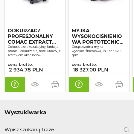
ODKURZACZ
MYJKA
PROFESJONALNY
WYSOKOCIŚNIENIO
COMAC EXTRACT
WA PORTOTECNICA
P25 SUCHO-MOKRO
Odkurzacze ekstrakcyjny, funkcja
GALAX-H4 D1813P4 T
Gorącowodna myjka
prania i odkurzania, moc 1000W, z
wysokociśnieniowa, 180 bar, 1400
zestawem akcesoriów
rpm
cena brutto:
cena brutto:
2 934.78 PLN
18 327.00 PLN
Wyszukiwarka