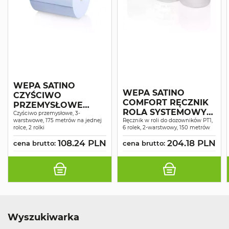
WEPA SATINO
WEPA SATINO
CZYŚCIWO
COMFORT RĘCZNIK
PRZEMYSŁOWE
ROLA SYSTEMOWY
COMFORT
Czyściwo przemysłowe, 3-
warstwowe, 175 metrów na jednej
MAKULATURA
Ręcznik w roli do dozowników PT1,
NIEBIESKIE
rolce, 2 rolki
6 rolek, 2-warstwowy, 150 metrów
ŚNIEŻNOBIAŁY 2W
RECYKLING 3W 175M
150MB A6
108.24 PLN
204.18 PLN
A2
cena brutto:
cena brutto:
Wyszukiwarka