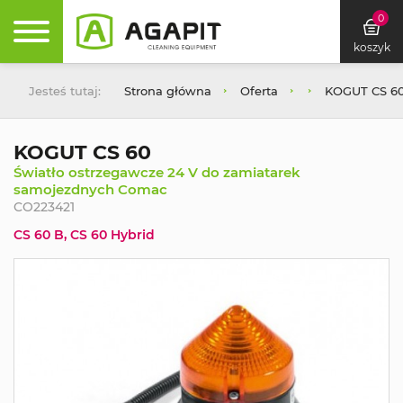
0
koszyk
Jesteś tutaj:
Strona główna
Oferta
KOGUT CS 6
KOGUT CS 60
Światło ostrzegawcze 24 V do zamiatarek
samojezdnych Comac
CO223421
CS 60 B, CS 60 Hybrid