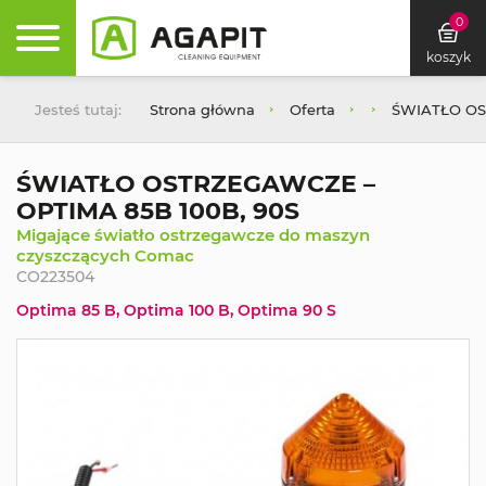
0
koszyk
Jesteś tutaj:
Strona główna
Oferta
ŚWIATŁO OS
ŚWIATŁO OSTRZEGAWCZE –
OPTIMA 85B 100B, 90S
Migające światło ostrzegawcze do maszyn
czyszczących Comac
CO223504
Optima 85 B, Optima 100 B, Optima 90 S