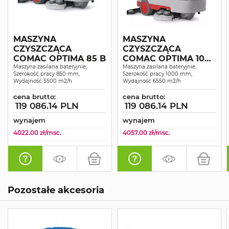
MASZYNA
MASZYNA
CZYSZCZĄCA
CZYSZCZĄCA
COMAC OPTIMA 85 B
COMAC OPTIMA 100
Maszyna zasilana bateryjnie,
B
Maszyna zasilana bateryjnie,
Szerokość pracy 850 mm,
Szerokość pracy 1000 mm,
Wydajność 5500 m2/h
Wydajność 6550 m2/h
cena brutto:
cena brutto:
119 086.14 PLN
119 086.14 PLN
wynajem
wynajem
4022.00 zł/msc.
4057.00 zł/msc.
Pozostałe akcesoria