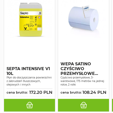
WEPA SATINO
SEPTA INTENSIVE V1
CZYŚCIWO
10L
PRZEMYSŁOWE
Płyn do doczyszczania powierzchni
COMFORT
Czyściwo przemysłowe, 3-
z zabrudzeń tłuszczowych,
warstwowe, 175 metrów na jednej
NIEBIESKIE
olejowych i innych
rolce, 2 rolki
RECYKLING 3W 175M
172.20 PLN
108.24 PLN
cena brutto:
A2
cena brutto: