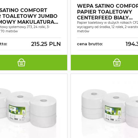
WEPA SATINO COMFO
SATINO COMFORT
PAPIER TOALETOWY
R TOALETOWY JUMBO
CENTERFEED BIAŁY
MOWY MAKULATURA
MAKULATURA 2W 180M
Papier toaletowy w dużych rolkach CF2
NOBIAŁY 3W 70MB A24
etowy systemowy JT3, 24 rolki, 3-
wyciągany od środka, 12 rolek, 2-warst
 70 metrów
metrów
215.25 PLN
194.
tto:
cena brutto: