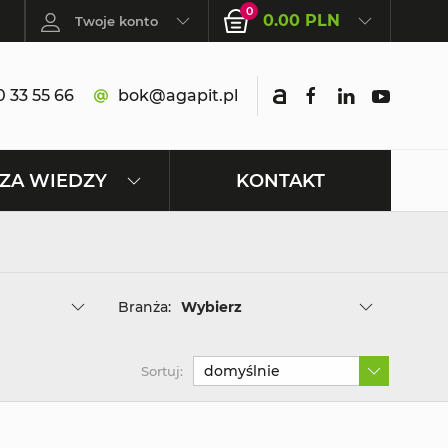
0
0.00 PLN
Twoje konto
 33 55 66
bok@agapit.pl
KONTAKT
ZA WIEDZY
Branża:
Wybierz
domyślnie
Sortuj: