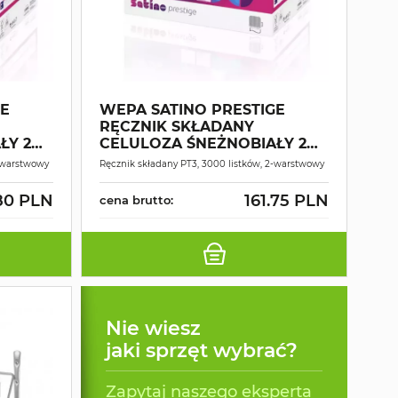
GE
WEPA SATINO PRESTIGE
RĘCZNIK SKŁADANY
ŁY 2W
CELULOZA ŚNEŻNOBIAŁY 2W
25,0X23,0CM 3000 SZT.
2-warstwowy
Ręcznik składany PT3, 3000 listków, 2-warstwowy
80 PLN
161.75 PLN
cena brutto:
Nie wiesz
jaki sprzęt wybrać?
Zapytaj naszego eksperta