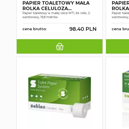
PAPIER TOALETOWY MAŁA
PAPIE
ROLKA CELULOZA
ROLKA
ŚNIEŻNOBIAŁY 2W 19,8MB
Papier toaletowy w małej rolce MT1, 64 rolki, 2-
ŚNIEŻ
Papier toale
warstwowy, 19,8 metrów
warstwowy,
A64
ROLEK
98.40 PLN
cena brutto:
cena bru