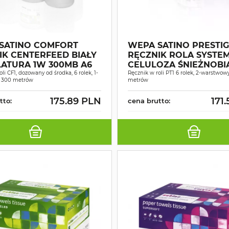
SATINO COMFORT
WEPA SATINO PRESTI
IK CENTERFEED BIAŁY
RĘCZNIK ROLA SYST
ATURA 1W 300MB A6
CELULOZA ŚNIEŻNOBIAŁ
li CF1, dozowany od środka, 6 rolek, 1-
150MB A6
Ręcznik w roli PT1 6 rolek, 2-warstwowy
 300 metrów
metrów
175.89 PLN
171
tto:
cena brutto: