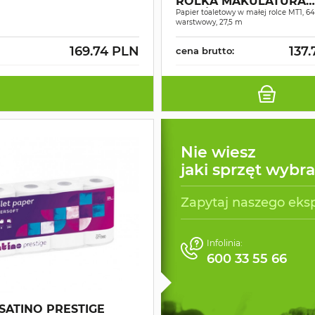
ROLKA MAKULATURA
ŚNIEŻNOBIAŁY 2W 27,5MB 64
Papier toaletowy w małej rolce MT1, 64 
warstwowy, 27,5 m
ROLKI
169.74 PLN
137
cena brutto:
Nie wiesz
jaki sprzęt wybr
Zapytaj naszego eks
Infolinia:
600 33 55 66
SATINO PRESTIGE