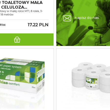
R TOALETOWY MAŁA
 CELULOZA
NOBIAŁY 3W 18MB 8
towy w małej rolce MT1, 8 rolek, 3-
 18 metrów
napisz do nas
17.22 PLN
tto: