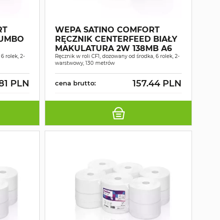
RT
WEPA SATINO COMFORT
JUMBO
RĘCZNIK CENTERFEED BIAŁY
MAKULATURA 2W 138MB A6
MB A6
6 rolek, 2-
Ręcznik w roli CF1, dozowany od środka, 6 rolek, 2-
warstwowy, 130 metrów
.81 PLN
157.44 PLN
cena brutto: