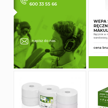
600 33 55 66
WEPA 
RĘCZN
MAKUL
Ręcznik w ro
warstwowy,
napisz do nas
cena bru