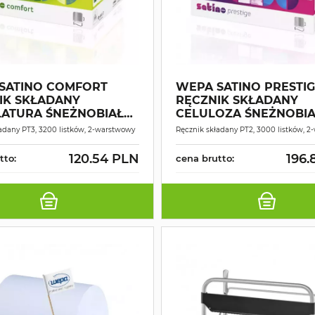
SATINO COMFORT
WEPA SATINO PRESTI
IK SKŁADANY
RĘCZNIK SKŁADANY
ATURA ŚNEŻNOBIAŁY
CELULOZA ŚNEŻNOBIA
0X23,0CM 3200 SZT.
20,6X32,0CM 3000 SZT.
adany PT3, 3200 listków, 2-warstwowy
Ręcznik składany PT2, 3000 listków, 
120.54 PLN
196.
tto:
cena brutto: