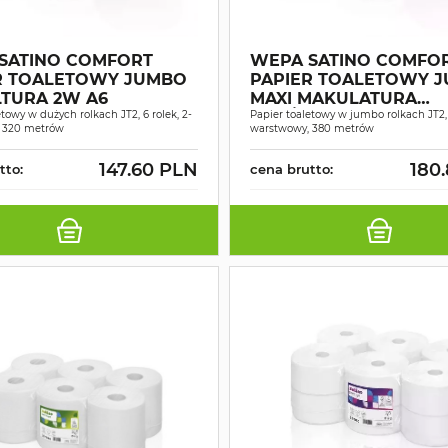
SATINO COMFORT
WEPA SATINO COMFO
R TOALETOWY JUMBO
PAPIER TOALETOWY 
TURA 2W A6
MAXI MAKULATURA
etowy w dużych rolkach JT2, 6 rolek, 2-
ŚNIEŻNOBIAŁY 2W 380
Papier toaletowy w jumbo rolkach JT2, 
 320 metrów
warstwowy, 380 metrów
147.60 PLN
180
tto:
cena brutto: