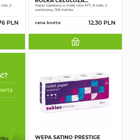
ROLKA CELULOZA
rolki, 2-
ŚNIEŻNOBIAŁY 2W 19,8MB A8
Papier toaletowy w małej rolce MT1, 8 rolek, 2-
warstwowy, 19,8 metrów
.76 PLN
12.30 PLN
cena brutto:
ać?
perta
WEPA SATINO PRESTIGE