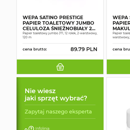
WEPA SATINO PRESTIGE
WEPA 
PAPIER TOALETOWY JUMBO
PAPIE
CELULOZA ŚNIEŻNOBIAŁY 2W
MAKUL
120MB A12
Papier toaletowy jumbo JT1, 12 rolek, 2-warstwowy,
Papier toal
120 m
warstwowy,
89.79 PLN
cena brutto:
cena bru
Nie wiesz
jaki sprzęt wybrać?
Zapytaj naszego eksperta
Infolinia: