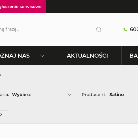
głoszenie serwisowe
600
AKTUALNOŚCI
ZNAJ NAS
BA
a
ria:
Wybierz
Producent:
Satino