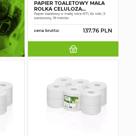
PAPIER TOALETOWY MAŁA
ROLKA CELULOZA
ŚNIEŻNOBIAŁY 3W 18MB A64
Papier toaletowy w małej rolce MT1, 64 rolki, 3-
warstwowy, 18 metrów
137.76 PLN
cena brutto: