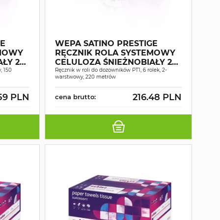
GE
WEPA SATINO PRESTIGE
EMOWY
RĘCZNIK ROLA SYSTEMOWY
Y 2W
CELULOZA ŚNIEŻNOBIAŁY 2W
, 150
220MB A6
Ręcznik w roli do dozowników PT1, 6 rolek, 2-
warstwowy, 220 metrów
.59 PLN
216.48 PLN
cena brutto: