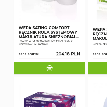
WEPA SATINO COMFORT
WEPA 
RĘCZNIK ROLA SYSTEMOWY
RĘCZN
MAKULATURA ŚNIEŻNOBIAŁY
MAKUL
2W 150MB A6
Ręcznik w roli do dozowników PT1, 6 rolek, 2-
2W 25,
warstwowy, 150 metrów
Ręcznik skł
204.18 PLN
cena brutto:
cena bru