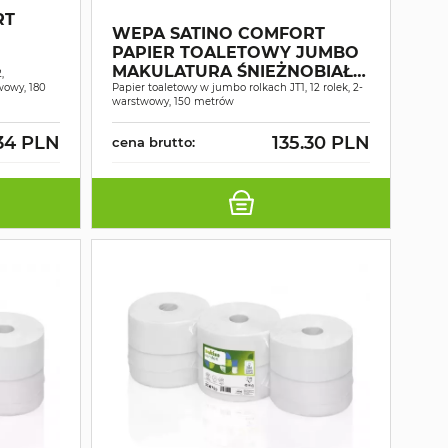
RT
WEPA SATINO COMFORT
PAPIER TOALETOWY JUMBO
MAKULATURA ŚNIEŻNOBIAŁY
B A12
,
wowy, 180
2W 150MB A12
Papier toaletowy w jumbo rolkach JT1, 12 rolek, 2-
warstwowy, 150 metrów
34 PLN
135.30 PLN
cena brutto: