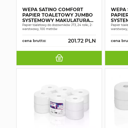
WEPA SATINO COMFORT
WEPA 
PAPIER TOALETOWY JUMBO
PAPIE
SYSTEMOWY MAKULATURA
SYSTE
Papier toaletowy do dozowników JT3, 24 rolki, 2-
ŚNIEŻNOBIAŁY 2W 100MB A24
ŚNIEŻ
Papier toal
warstwowy, 100 metrów
warstwowy,
201.72 PLN
cena brutto:
cena bru