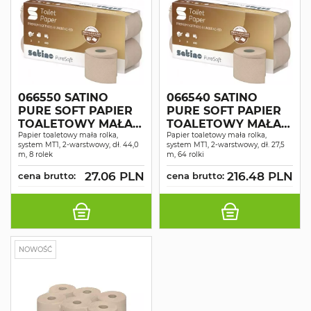
066550 SATINO
066540 SATINO
PURE SOFT PAPIER
PURE SOFT PAPIER
TOALETOWY MAŁA
TOALETOWY MAŁA
ROLKA 2 WAR. DŁ.
Papier toaletowy mała rolka,
ROLKA 2 WAR. DŁ.
Papier toaletowy mała rolka,
system MT1, 2-warstwowy, dł. 44,0
system MT1, 2-warstwowy, dł. 27,5
44 M 8 ROLEK
27,5 M 64 ROLKI
m, 8 rolek
m, 64 rolki
27.06 PLN
216.48 PLN
cena brutto:
cena brutto:
NOWOŚĆ