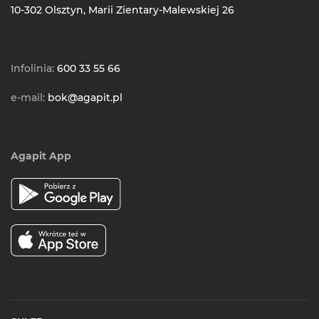
10-302 Olsztyn, Marii Zientary-Malewskiej 26
Zastosowanie artykułów
higienicznych
w różnych branżach
Infolinia:
600 33 55 66
Publicznej
– Produkty higieniczne Wepa Professional
i Cleanto zapewniają wysoki standard czystości
e-mail:
bok@agapit.pl
w przestrzeniach o dużym natężeniu osób,
skutecznie dbając o komfort i zdrowie użytkowników
w miejscach takich jak urzędy, szkoły czy centra
handlowe.
Agapit App
Medycznej
– W placówkach medycznych, gdzie
higiena i sterylność są kluczowe, artykuły
higieniczne gwarantują bezpieczeństwo pacjentów
oraz personelu, wspierając utrzymanie czystości
w gabinetach, salach operacyjnych i innych strefach
medycznych.
Przemysłowej i logicznej
– W branży przemysłowej,
produkty do utrzymania czystości przyczyniają
się do efektywnej konserwacji i higieny w trudnych
warunkach pracy, zapewniając czystość w halach
produkcyjnych, magazynach i biurach.