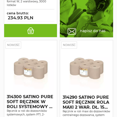
format W, 2 warstwowy, 3000
3000
listków
cena brutto:
234.93 PLN
napisz do nas
NOWOŚĆ
NOWOŚĆ
314300 SATINO PURE
314290 SATINO PURE
SOFT RĘCZNIK W
SOFT RĘCZNIK ROLA
ROLI SYSTEMOWY 2
MAXI 2 WAR. DŁ. 150
WAR. DŁ. 170 M 6
Ręcznik w roli do dozowników
M 6 ROLEK
Ręcznik w roli maxi do dozowników
systemowych, system PT1, 2-
centralnego dozowania, system
ROLEK