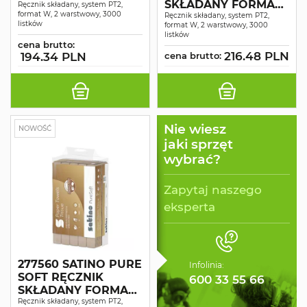
SKŁADANY FORMAT
"W" 20,6x32,0 CM
Ręcznik składany, system PT2,
format W, 2 warstwowy, 3000
"W" 22,0x32,0 CM
Ręcznik składany, system PT2,
3000
listków
format W, 2 warstwowy, 3000
3000
listków
cena brutto:
216.48 PLN
194.34 PLN
cena brutto:
Nie wiesz
NOWOŚĆ
jaki sprzęt
wybrać?
Zapytaj naszego
eksperta
277560 SATINO PURE
Infolinia:
SOFT RĘCZNIK
600 33 55 66
SKŁADANY FORMAT
"W" 24,0x32,0 CM
Ręcznik składany, system PT2,