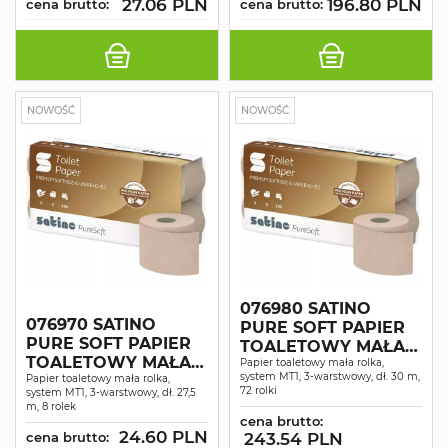
27.06 PLN
196.80 PLN
cena brutto:
cena brutto:
NOWOŚĆ
NOWOŚĆ
076980 SATINO
076970 SATINO
PURE SOFT PAPIER
PURE SOFT PAPIER
TOALETOWY MAŁA
TOALETOWY MAŁA
ROLKA 3 WAR. DŁ. 30
Papier toaletowy mała rolka,
system MT1, 3-warstwowy, dł. 30 m,
ROLKA 3 WAR. DŁ.
Papier toaletowy mała rolka,
M 72 ROLKI
72 rolki
system MT1, 3-warstwowy, dł. 27,5
27,5M 8 ROLEK
m, 8 rolek
cena brutto:
24.60 PLN
cena brutto:
243.54 PLN