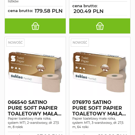
listków
cena brutto:
179.58 PLN
cena brutto:
200.49 PLN
NOWOŚĆ
NOWOŚĆ
066540 SATINO
076970 SATINO
PURE SOFT PAPIER
PURE SOFT PAPIER
TOALETOWY MAŁA
TOALETOWY MAŁA
ROLKA 2 WAR. DŁ.
Papier toaletowy mała rolka,
ROLKA 3 WAR. DŁ.
Papier toaletowy mała rolka,
system MT1, 2-warstwowy, dł. 27,5
system MT1, 3-warstwowy, dł. 27,5
27,5 M 8 ROLEK
27,5M 64 ROLKI
m, 8 rolek
m, 64 rolki