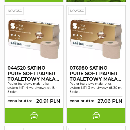
NOWOŚĆ
NOWOŚĆ
044520 SATINO
076980 SATINO
PURE SOFT PAPIER
PURE SOFT PAPIER
TOALETOWY MAŁA
TOALETOWY MAŁA
ROLKA 4 WAR. DŁ 18
Papier toaletowy mała rolka,
ROLKA 3 WAR. DŁ. 30
Papier toaletowy mała rolka,
system MT1, 4-warstwowy, dł. 18 m,
system MT1, 3-warstwowy, dł. 30 m,
M 8 ROLEK
M 8 ROLEK
8 rolek
8 rolek
20.91 PLN
27.06 PLN
cena brutto:
cena brutto: