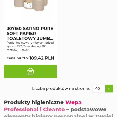
307150 SATINO PURE
SOFT PAPIER
TOALETOWY JUMBO
CENTERFEED 2 WAR,
Papier toaletowy jumbo centerfeed,
system CF2, 2-warstwowy, 180
DŁ. 180 M 12 ROLEK
metrów, 12 rolek
189.42 PLN
cena brutto:
Liczba produktów na stronie:
40
Produkty higieniczne
Wepa
Professional i Cleanto
– podstawowe
elementy higieny personalnej w Twojej