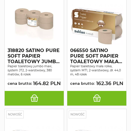
318820 SATINO PURE
066550 SATINO
SOFT PAPIER
PURE SOFT PAPIER
TOALETOWY JUMBO
TOALETOWY MAŁA
2 WAR. DŁ. 380 M 6
Papier toaletowy jumbo maxi,
ROLKA 2 WAR. DŁ.
Papier toaletowy mała rolka,
system JT2, 2-warstwowy, 380
system MT1, 2-warstwowy, dł. 44,0
ROLEK
44 M 48 ROLEK
metrów, 6 rolek
m, 48 rolek
164.82 PLN
162.36 PLN
cena brutto:
cena brutto:
NOWOŚĆ
NOWOŚĆ