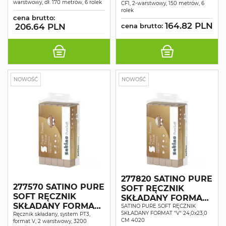
warstwowy, dł. 170 metrów, 6 rolek
CF1, 2-warstwowy, 150 metrów, 6
rolek
cena brutto:
164.82 PLN
206.64 PLN
cena brutto:
NOWOŚĆ
NOWOŚĆ
277820 SATINO PURE
277570 SATINO PURE
SOFT RĘCZNIK
SOFT RĘCZNIK
SKŁADANY FORMAT
SKŁADANY FORMAT
"V" 24,0x21,0 CM
SATINO PURE SOFT RĘCZNIK
SKŁADANY FORMAT "V" 24,0x23,0
"V" 24,0x23,0 CM
Ręcznik składany, system PT3,
4020
CM 4020
format V, 2 warstwowy, 3200
3200