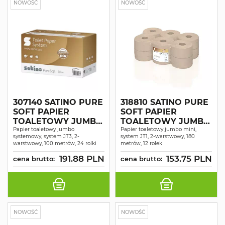
NOWOŚĆ
NOWOŚĆ
307140 SATINO PURE
318810 SATINO PURE
SOFT PAPIER
SOFT PAPIER
TOALETOWY JUMBO
TOALETOWY JUMBO
SYSTEMOWY 2 WAR.
Papier toaletowy jumbo
2 WAR. DŁ. 180 M 12
Papier toaletowy jumbo mini,
systemowy, system JT3, 2-
system JT1, 2-warstwowy, 180
DŁ. 100 M 24 ROLKI
ROLEK
warstwowy, 100 metrów, 24 rolki
metrów, 12 rolek
191.88 PLN
153.75 PLN
cena brutto:
cena brutto:
NOWOŚĆ
NOWOŚĆ