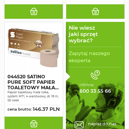
Nie wiesz
jaki sprzęt
wybrać?
Zapytaj naszego
eksperta
044520 SATINO
PURE SOFT PAPIER
Infolinia:
TOALETOWY MAŁA
600 33 55 66
ROLKA 4 WAR. DŁ. 18
Papier toaletowy mała rolka,
system MT1, 4-warstwowy, dł. 18 m,
M 56 ROLEK
56 rolek
146.37 PLN
cena brutto:
napisz do nas