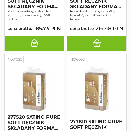
SOFT RĘCZNIK
SOFT RĘCZNIK
SKŁADANY FORMAT
SKŁADANY FORMAT
"Z" 20,6X24,0 CM
Ręcznik składany, system PT2,
"Z" 24,0x24,0 CM
Ręcznik składany, system PT2,
format Z, 2 warstwowy, 3750
format Z, 2 warstwowy, 3750
3750
3750
listków
listków
185.73 PLN
216.48 PLN
cena brutto:
cena brutto:
NOWOŚĆ
NOWOŚĆ
277520 SATINO PURE
277810 SATINO PURE
SOFT RĘCZNIK
SOFT RĘCZNIK
SKŁADANY FORMAT