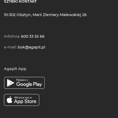
SZYBKI KONTAKT
w zakresie higieny personalnej.
10-302 Olsztyn, Marii Zientary-Malewskiej 26
Zastosowanie artykułów
higienicznych
w różnych branżach
Infolinia:
600 33 55 66
Publicznej
– Produkty higieniczne Wepa Professional
i Cleanto zapewniają wysoki standard czystości
e-mail:
bok@agapit.pl
w przestrzeniach o dużym natężeniu osób,
skutecznie dbając o komfort i zdrowie użytkowników
w miejscach takich jak urzędy, szkoły czy centra
handlowe.
Agapit App
Medycznej
– W placówkach medycznych, gdzie
higiena i sterylność są kluczowe, artykuły
higieniczne gwarantują bezpieczeństwo pacjentów
oraz personelu, wspierając utrzymanie czystości
w gabinetach, salach operacyjnych i innych strefach
medycznych.
Przemysłowej i logicznej
– W branży przemysłowej,
produkty do utrzymania czystości przyczyniają
się do efektywnej konserwacji i higieny w trudnych