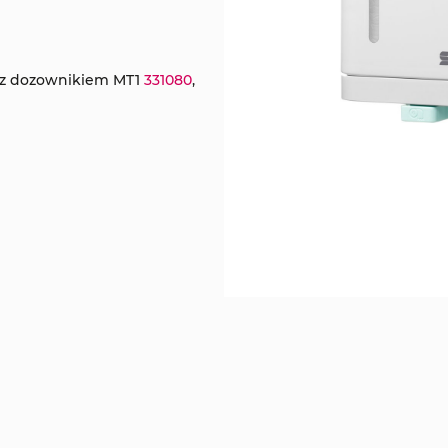
y z dozownikiem MT1
331080
,