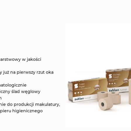
warstwowy w jakości
 już na pierwszy rzut oka
atologicznie
giczny ślad węglowy
h
ie do produkcji makulatury,
apieru higienicznego