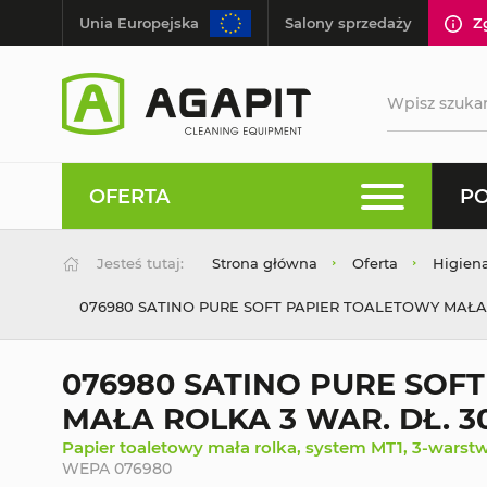
Unia Europejska
Salony sprzedaży
Z
OFERTA
PO
Jesteś tutaj:
Strona główna
Oferta
Higien
076980 SATINO PURE SOFT PAPIER TOALETOWY MAŁA R
076980 SATINO PURE SOF
MAŁA ROLKA 3 WAR. DŁ. 30
Papier toaletowy mała rolka, system MT1, 3-warstwo
WEPA 076980