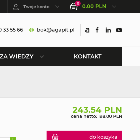
0
0.00 PLN
Twoje konto
 33 55 66
bok@agapit.pl
KONTAKT
ZA WIEDZY
243.54 PLN
cena netto: 198.00 PLN
do koszyka