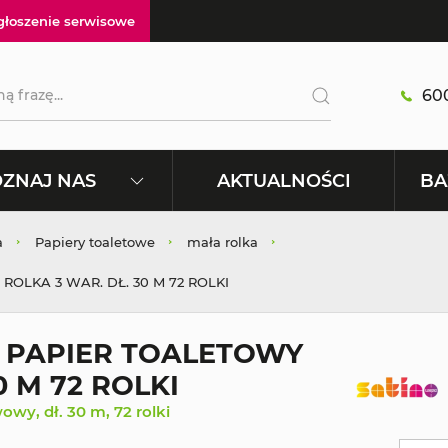
głoszenie serwisowe
600
AKTUALNOŚCI
ZNAJ NAS
BA
a
Papiery toaletowe
mała rolka
OLKA 3 WAR. DŁ. 30 M 72 ROLKI
T PAPIER TOALETOWY
 M 72 ROLKI
wy, dł. 30 m, 72 rolki