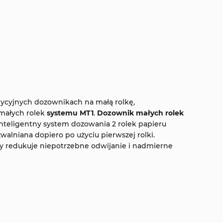
dycyjnych dozownikach na małą rolkę,
małych rolek
systemu MT1
.
Dozownik małych rolek
inteligentny system dozowania 2 rolek papieru
zwalniana dopiero po użyciu pierwszej rolki.
 redukuje niepotrzebne odwijanie i nadmierne