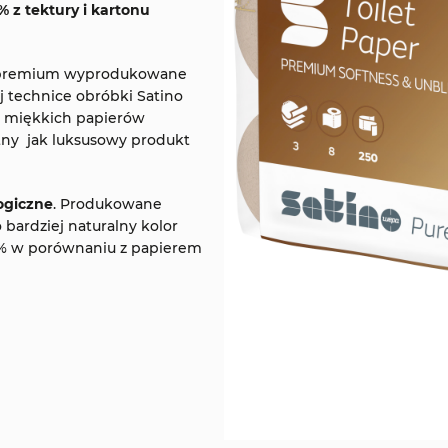
 z tektury i kartonu
sy premium wyprodukowane
j technice obróbki Satino
j miękkich papierów
atny jak luksusowy produkt
ogiczne
. Produkowane
 bardziej naturalny kolor
70% w porównaniu z papierem