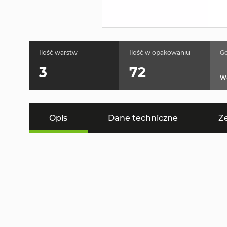
Ilość warstw
Ilość w opakowaniu
Go
3
72
w
Opis
Dane techniczne
Z