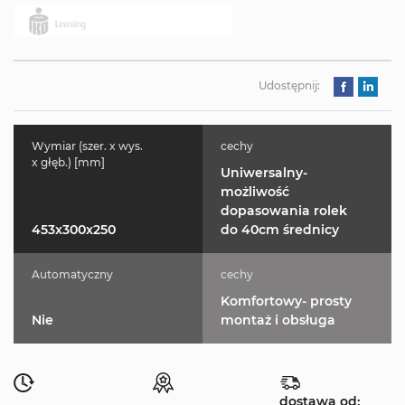
Udostępnij:
Wymiar (szer. x wys.
cechy
x głęb.) [mm]
Uniwersalny-
możliwość
dopasowania rolek
453x300x250
do 40cm średnicy
Automatyczny
cechy
Komfortowy- prosty
Nie
montaż i obsługa
dostawa od: