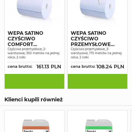
WEPA SATINO
WEPA SATINO
CZYŚCIWO
CZYŚCIWO
COMFORT
PRZEMYSŁOWE
NIEBIESKIE
Czyściwo przemysłowe, 2-
COMFORT
Czyściwo przemysłowe, 3-
warstwowe, 350 metrów na jednej
warstwowe, 175 metrów na jednej
MAKULATURA 2W
NIEBIESKIE
rolce, 2 rolki
rolce, 2 rolki
350M A2
RECYKLING 3W 175M
161.13 PLN
108.24 PLN
cena brutto:
A2
cena brutto:
Klienci kupili również