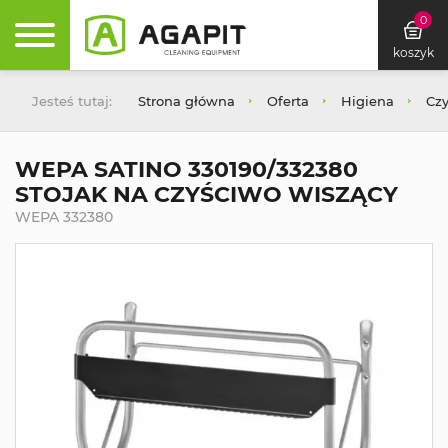
0
koszyk
Jesteś tutaj:
Strona główna
Oferta
Higiena
Cz
WEPA SATINO 330190/332380
STOJAK NA CZYŚCIWO WISZĄCY
WEPA 332380