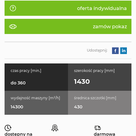
oferta indywidualna
zamów pokaz
Udostępnij:
czas pracy [min.]
szerokość pracy [mm]
1430
do 360
wydajność maszyny [m²/h]
średnica szczotki [mm]
14300
430
dostępny na
darmowa