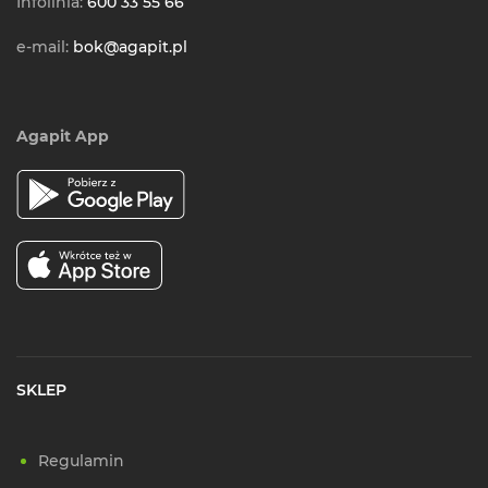
Infolinia:
600 33 55 66
e-mail:
bok@agapit.pl
Agapit App
SKLEP
Regulamin