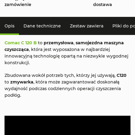
zamówienie
dostawa
Opis
Dane techniczne
Zestaw zawiera
Pliki do p
Comac C 120 B
to
przemysłowa
,
samojezdna maszyna
czyszcząca
, która jest wyposażona w najbardziej
innowacyjną technologię opartą na niezwykle wygodnej
konstrukcji.
Zbudowana wokół potrzeb tych, którzy jej używają,
C120
to
zmywarka
, która może zagwarantować doskonałą
wydajność podczas codziennych operacji czyszczenia
podłóg.