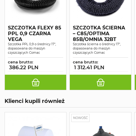
SZCZOTKA FLEXY 85
SZCZOTKA ŚCIERNA
PPL 0,9 CZARNA
– C85/OPTIMA
VEGA
85B/OMNIA 32BT
Szczotka PPL 0,9 o średnicy 17",
Szczotka ścierna o średnicy 17",
dopasowana do maszyn
dopasowana do maszyn
czyszczących Comac
czyszczących Comac
cena brutto:
cena brutto:
386.22 PLN
1 312.41 PLN
Klienci kupili również
NOWOŚĆ