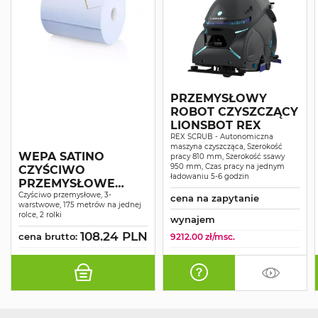
PRZEMYSŁOWY
ROBOT CZYSZCZĄCY
LIONSBOT REX
REX SCRUB - Autonomiczna
maszyna czyszcząca, Szerokość
WEPA SATINO
pracy 810 mm, Szerokość ssawy
950 mm, Czas pracy na jednym
CZYŚCIWO
ładowaniu 5-6 godzin
PRZEMYSŁOWE
COMFORT
Czyściwo przemysłowe, 3-
cena na zapytanie
warstwowe, 175 metrów na jednej
NIEBIESKIE
rolce, 2 rolki
wynajem
RECYKLING 3W 175M
108.24 PLN
A2
cena brutto:
9212.00 zł/msc.