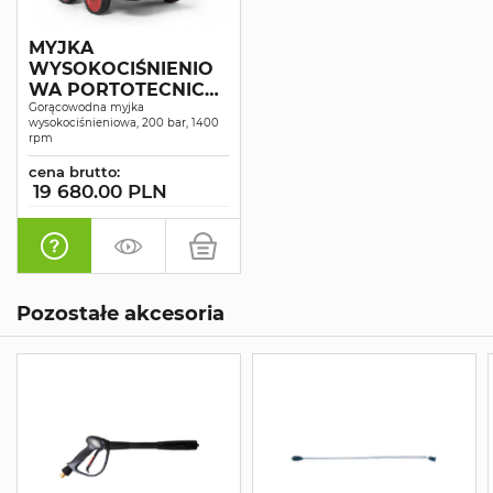
MYJKA
WYSOKOCIŚNIENIO
WA PORTOTECNICA
GALAX-H4 D2017P4T
Gorącowodna myjka
wysokociśnieniowa, 200 bar, 1400
rpm
cena brutto:
19 680.00 PLN
Pozostałe akcesoria