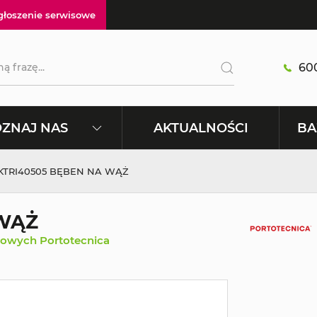
głoszenie serwisowe
600
AKTUALNOŚCI
ZNAJ NAS
BA
 KTRI40505 BĘBEN NA WĄŻ
 WĄŻ
iowych Portotecnica