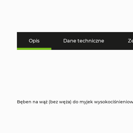
Opis
Dane techniczne
Z
Bęben na wąż (bez węża) do myjek wysokociśnieniow