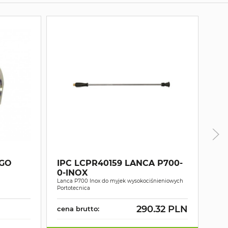
GO
IPC LCPR40159 LANCA P700-
IP
0-INOX
W
Lanca P700 Inox do myjek wysokociśnieniowych
Bębe
Portotecnica
wyso
290.32 PLN
cena brutto:
cen