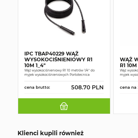
IPC TBAP40229 WĄŻ
WYSOKOCIŚNIENIOWY R1
WĄŻ W
10M 1_4"
R1 10M 
Wąż wysokociśnieniowy R1 10 metrów 1/4" do
Wąż wysoko
myjek wysokociśnieniowych Portotecnica
myjek wyso
508.70 PLN
cena brutto:
cena na 
Klienci kupili również