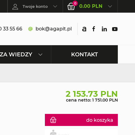
0
0.00 PLN
Twoje konto
 33 55 66
bok@agapit.pl
KONTAKT
ZA WIEDZY
2 153.73 PLN
cena netto: 1 751.00 PLN
do koszyka