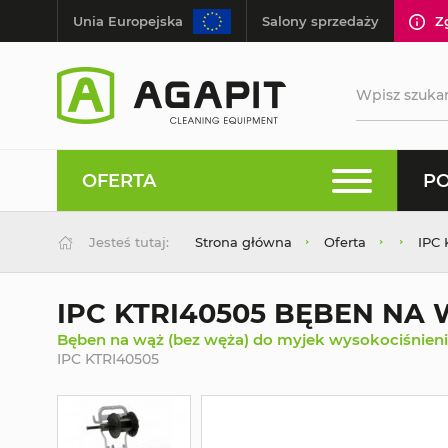
Unia Europejska
Salony sprzedaży
Z
OFERTA
PO
Jesteś tutaj:
Strona główna
Oferta
IPC
IPC KTRI40505 BĘBEN NA
Bęben na wąż (bez węża) do myjek wysokociśnien
IPC KTRI40505